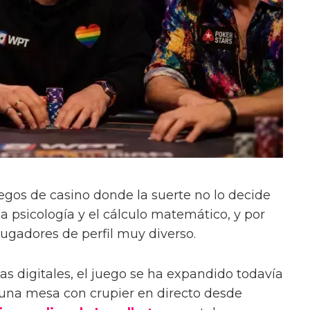
uegos de casino donde la suerte no lo decide
 la psicología y el cálculo matemático, y por
jugadores de perfil muy diverso.
as digitales, el juego se ha expandido todavía
 una mesa con crupier en directo desde