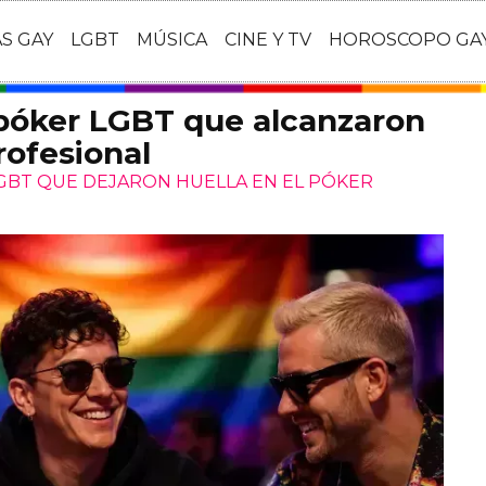
AS GAY
LGBT
MÚSICA
CINE Y TV
HOROSCOPO GA
 póker LGBT que alcanzaron
rofesional
LGBT QUE DEJARON HUELLA EN EL PÓKER