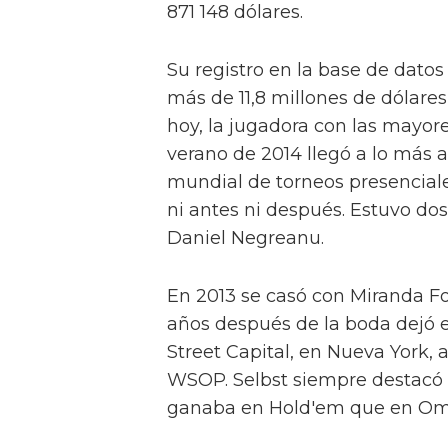
871 148 dólares.
Su registro en la base de datos
más de 11,8 millones de dólares
hoy, la jugadora con las mayor
verano de 2014 llegó a lo más a
mundial de torneos presenciale
ni antes ni después. Estuvo d
Daniel Negreanu.
En 2013 se casó con Miranda Fos
años después de la boda dejó e
Street Capital, en Nueva York,
WSOP. Selbst siempre destacó 
ganaba en Hold'em que en Oma