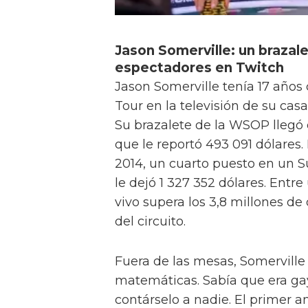
Jason Somerville: un brazale
espectadores en Twitch
Jason Somerville tenía 17 años
Tour en la televisión de su cas
Su brazalete de la WSOP llegó 
que le reportó 493 091 dólares.
2014, un cuarto puesto en un S
le dejó 1 327 352 dólares. Entre
vivo supera los 3,8 millones de
del circuito.
Fuera de las mesas, Somerville
matemáticas. Sabía que era gay
contárselo a nadie. El primer 