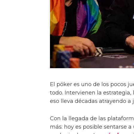
El póker es uno de los pocos j
todo. Intervienen la estrategia,
eso lleva décadas atrayendo a 
Con la llegada de las plataform
más: hoy es posible sentarse a