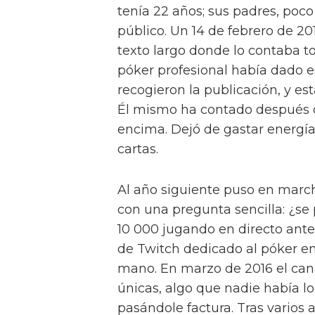
tenía 22 años; sus padres, poco
público. Un 14 de febrero de 20
texto largo donde lo contaba to
póker profesional había dado 
recogieron la publicación, y est
Él mismo ha contado después q
encima. Dejó de gastar energía
cartas.
Al año siguiente puso en mar
con una pregunta sencilla: ¿se
10 000 jugando en directo ant
de Twitch dedicado al póker en
mano. En marzo de 2016 el cana
únicas, algo que nadie había lo
pasándole factura. Tras varios 