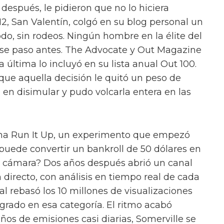
 después, le pidieron que no lo hiciera
12, San Valentín, colgó en su blog personal un
do, sin rodeos. Ningún hombre en la élite del
ese paso antes. The Advocate y Out Magazine
a última lo incluyó en su lista anual Out 100.
ue aquella decisión le quitó un peso de
 en disimular y pudo volcarla entera en las
cha Run It Up, un experimento que empezó
 puede convertir un bankroll de 50 dólares en
e cámara? Dos años después abrió un canal
 directo, con análisis en tiempo real de cada
l rebasó los 10 millones de visualizaciones
grado en esa categoría. El ritmo acabó
años de emisiones casi diarias, Somerville se