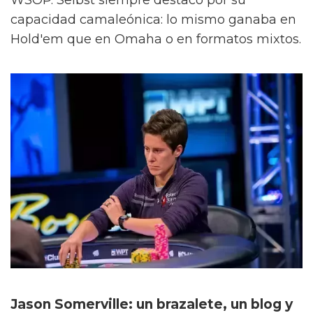
WSOP. Selbst siempre destacó por su
capacidad camaleónica: lo mismo ganaba en
Hold'em que en Omaha o en formatos mixtos.
Jason Somerville: un brazalete, un blog y