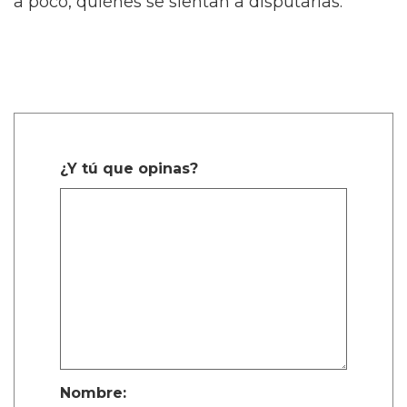
a poco, quiénes se sientan a disputarlas.
¿Y tú que opinas?
Nombre: