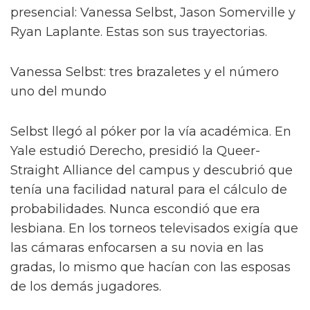
presencial: Vanessa Selbst, Jason Somerville y
Ryan Laplante. Estas son sus trayectorias.
Vanessa Selbst: tres brazaletes y el número
uno del mundo
Selbst llegó al póker por la vía académica. En
Yale estudió Derecho, presidió la Queer-
Straight Alliance del campus y descubrió que
tenía una facilidad natural para el cálculo de
probabilidades. Nunca escondió que era
lesbiana. En los torneos televisados exigía que
las cámaras enfocarsen a su novia en las
gradas, lo mismo que hacían con las esposas
de los demás jugadores.