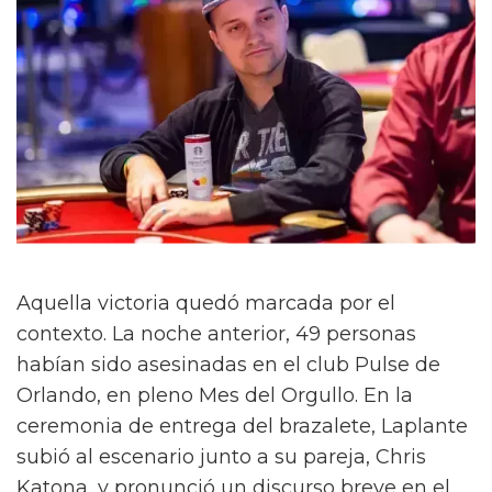
Aquella victoria quedó marcada por el
contexto. La noche anterior, 49 personas
habían sido asesinadas en el club Pulse de
Orlando, en pleno Mes del Orgullo. En la
ceremonia de entrega del brazalete, Laplante
subió al escenario junto a su pareja, Chris
Katona, y pronunció un discurso breve en el