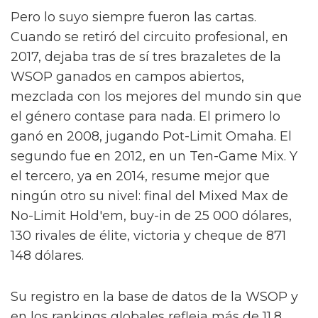
Pero lo suyo siempre fueron las cartas.
Cuando se retiró del circuito profesional, en
2017, dejaba tras de sí tres brazaletes de la
WSOP ganados en campos abiertos,
mezclada con los mejores del mundo sin que
el género contase para nada. El primero lo
ganó en 2008, jugando Pot-Limit Omaha. El
segundo fue en 2012, en un Ten-Game Mix. Y
el tercero, ya en 2014, resume mejor que
ningún otro su nivel: final del Mixed Max de
No-Limit Hold'em, buy-in de 25 000 dólares,
130 rivales de élite, victoria y cheque de 871
148 dólares.
Su registro en la base de datos de la WSOP y
en los rankings globales refleja más de 11,8