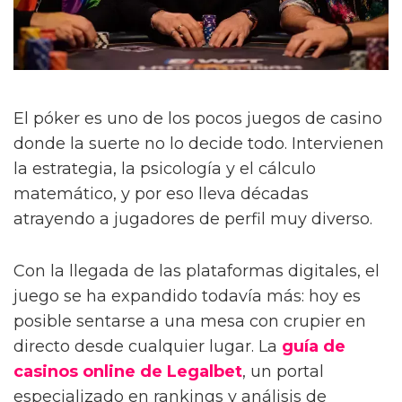
El póker es uno de los pocos juegos de casino
donde la suerte no lo decide todo. Intervienen
la estrategia, la psicología y el cálculo
matemático, y por eso lleva décadas
atrayendo a jugadores de perfil muy diverso.
Con la llegada de las plataformas digitales, el
juego se ha expandido todavía más: hoy es
posible sentarse a una mesa con crupier en
directo desde cualquier lugar. La
guía de
casinos online de Legalbet
, un portal
especializado en rankings y análisis de