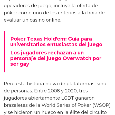
operadores de juego, incluye la oferta de
póker como uno de los criterios a la hora de
evaluar un casino online.
Poker Texas Hold'em: Guía para
universitarios entusiastas del juego
Los jugadores rechazan a un
personaje del juego Overwatch por
ser gay
Pero esta historia no va de plataformas, sino
de personas. Entre 2008 y 2020, tres
jugadores abiertamente LGBT ganaron
brazaletes de la World Series of Poker (WSOP)
y se hicieron un hueco en la élite del circuito