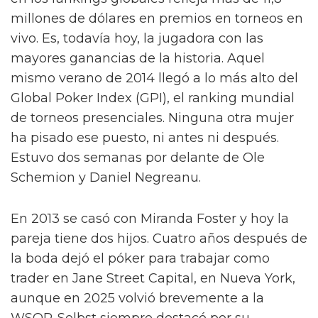
millones de dólares en premios en torneos en
vivo. Es, todavía hoy, la jugadora con las
mayores ganancias de la historia. Aquel
mismo verano de 2014 llegó a lo más alto del
Global Poker Index (GPI), el ranking mundial
de torneos presenciales. Ninguna otra mujer
ha pisado ese puesto, ni antes ni después.
Estuvo dos semanas por delante de Ole
Schemion y Daniel Negreanu.
En 2013 se casó con Miranda Foster y hoy la
pareja tiene dos hijos. Cuatro años después de
la boda dejó el póker para trabajar como
trader en Jane Street Capital, en Nueva York,
aunque en 2025 volvió brevemente a la