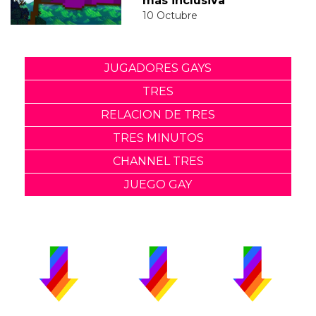
más inclusiva
10 Octubre
JUGADORES GAYS
TRES
RELACION DE TRES
TRES MINUTOS
CHANNEL TRES
JUEGO GAY