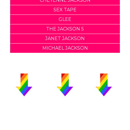
CHEYENNE JACKSON
SEX TAPE
GLEE
THE JACKSON 5
JANET JACKSON
MICHAEL JACKSON