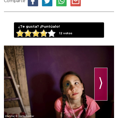
Comparte
¿Te gusta? ¡Puntúalo!
12
votos
⟩