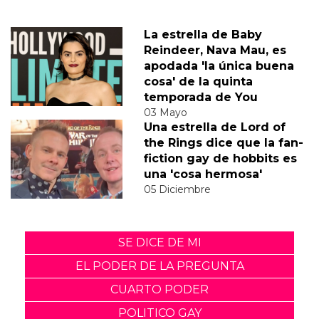
La estrella de Baby
Reindeer, Nava Mau, es
apodada 'la única buena
cosa' de la quinta
temporada de You
03 Mayo
Una estrella de Lord of
the Rings dice que la fan-
fiction gay de hobbits es
una 'cosa hermosa'
05 Diciembre
SE DICE DE MI
EL PODER DE LA PREGUNTA
CUARTO PODER
POLITICO GAY