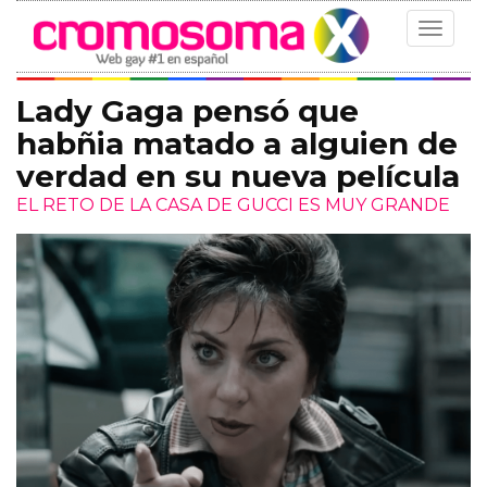
Toggle
navigat
Lady Gaga pensó que
habñia matado a alguien de
verdad en su nueva película
EL RETO DE LA CASA DE GUCCI ES MUY GRANDE