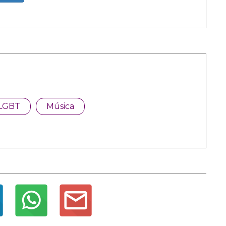
LGBT
Música