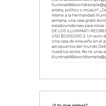
lluminati666worldtemple@gm
artista, político o músico? ¿
mismo a la hermandad Illumi
semana, una casa gratis donde
estadounidenses para inici
DE LOS ILLUMINATI RECIBEN 
USD $1,000,000 2. Un auto d
Una casa de ensueño en el paí
aeropuertos del mundo Debe
nuestros socios. No te unas s
illuminati666worldtemple@
¿Y tú que opinas?