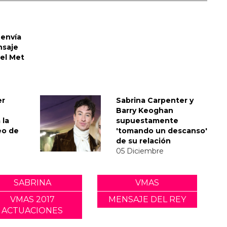
envía
nsaje
del Met
er
Sabrina Carpenter y
Barry Keoghan
 la
supuestamente
eo de
'tomando un descanso'
de su relación
05 Diciembre
SABRINA
VMAS
VMAS 2017
MENSAJE DEL REY
ACTUACIONES