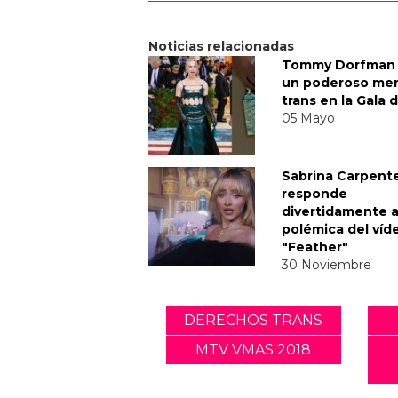
Noticias relacionadas
Tommy Dorfman 
un poderoso me
trans en la Gala 
05 Mayo
Sabrina Carpent
responde
divertidamente a
polémica del víd
"Feather"
30 Noviembre
DERECHOS TRANS
MTV VMAS 2018