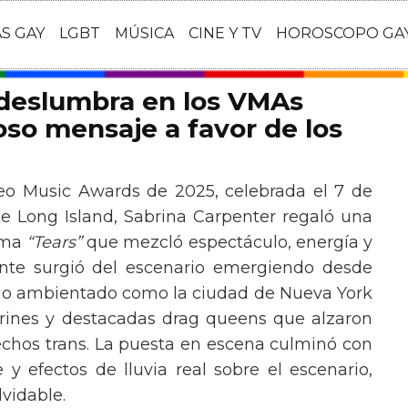
AS GAY
LGBT
MÚSICA
CINE Y TV
HOROSCOPO GA
 deslumbra en los VMAs
so mensaje a favor de los
eo Music Awards de 2025, celebrada el 7 de
e Long Island, Sabrina Carpenter regaló una
ema
“Tears”
que mezcló espectáculo, energía y
tante surgió del escenario emergiendo desde
ario ambientado como la ciudad de Nueva York
rines y destacadas drag queens que alzaron
echos trans. La puesta en escena culminó con
y efectos de lluvia real sobre el escenario,
vidable.