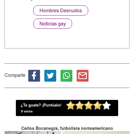
Hombres Desnudos
Noticias gay
Comparte
¿Te gusta? ¡Puntúalo!
9
votos
Carlos Bocanegra, futbolista norteamericano