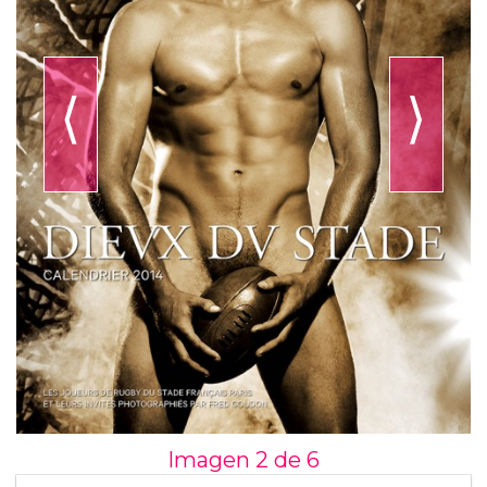
⟨
⟩
Imagen 2 de
6