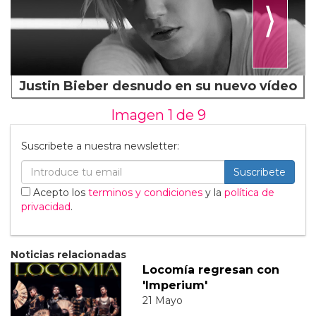
⟩
Justin Bieber desnudo en su nuevo vídeo
Imagen 1 de
9
Suscribete a nuestra newsletter:
Suscribete
Acepto los
terminos y condiciones
y la
política de
privacidad
.
Noticias relacionadas
Locomía regresan con
'Imperium'
21 Mayo