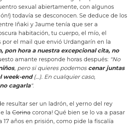
uentro sexual abiertamente, con algunos
ión!) todavía se desconocen.
Se deduce de los
entre Iñaki y Jaume tenía que ser a
scura habitación, tu cuerpo, el mío, el
s por el mail que envió Urdangarín en la
n, pon hora a nuestra excepcional cita, no
puesto amante responde horas después:
"No
niños
, pero si quieres podemos
cenar juntas
el week-end
(...). En cualquier caso,
 no cagarla
"
.
 resultar ser un ladrón, el yerno del rey
de la
Corina
corona! Qué bien se lo va a pasar
na 17 años en prisión, como pide la fiscalía