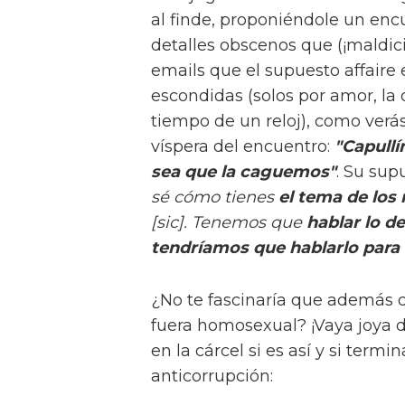
al finde, proponiéndole un enc
detalles obscenos que (¡maldic
emails que el supuesto affaire 
escondidas (solos por amor, la o
tiempo de un reloj), como verá
víspera del encuentro:
"Capullí
sea que la caguemos"
. Su su
sé cómo tienes
el tema de los 
[sic]. Tenemos que
hablar lo d
tendríamos que hablarlo para
¿No te fascinaría que además de
fuera homosexual? ¡Vaya joya 
en la cárcel si es así y si termi
anticorrupción: