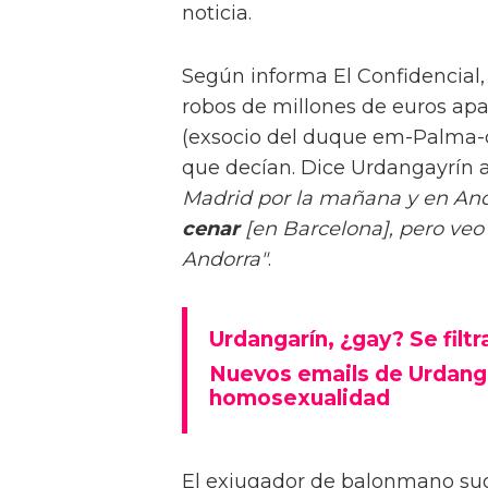
noticia.
Según informa El Confidencial,
robos de millones de euros apa
(exsocio del duque em-Palma-do)
que decían. Dice Urdangayrín 
Madrid por la mañana y en Ando
cenar
[en Barcelona], pero veo
Andorra"
.
Urdangarín, ¿gay? Se filt
Nuevos emails de Urdanga
homosexualidad
El exjugador de balonmano sug