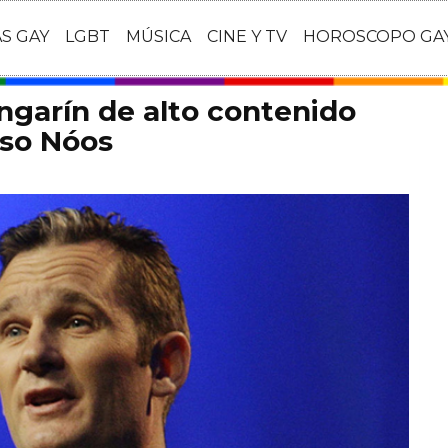
AS GAY
LGBT
MÚSICA
CINE Y TV
HOROSCOPO GA
ngarín de alto contenido
aso Nóos