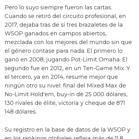
Pero lo suyo siempre fueron las cartas.
Cuando se retiró del circuito profesional, en
2017, dejaba tras de sí tres brazaletes de la
WSOP ganados en campos abiertos,
mezclada con los mejores del mundo sin que
el género contase para nada. El primero lo
ganó en 2008, jugando Pot-Limit Omaha. El
segundo fue en 2012, en un Ten-Game Mix. Y
el tercero, ya en 2014, resume mejor que
ningún otro su nivel: final del Mixed Max de
No-Limit Hold'em, buy-in de 25 000 dólares,
130 rivales de élite, victoria y cheque de 871
148 dólares.
Su registro en la base de datos de la WSOP y
en los rankings globales refleja más de 11,8