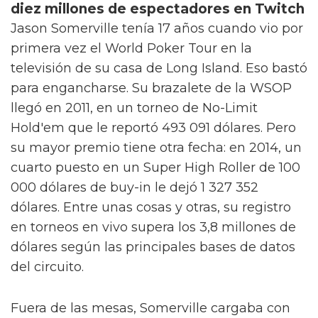
diez millones de espectadores en Twitch
Jason Somerville tenía 17 años cuando vio por
primera vez el World Poker Tour en la
televisión de su casa de Long Island. Eso bastó
para engancharse. Su brazalete de la WSOP
llegó en 2011, en un torneo de No-Limit
Hold'em que le reportó 493 091 dólares. Pero
su mayor premio tiene otra fecha: en 2014, un
cuarto puesto en un Super High Roller de 100
000 dólares de buy-in le dejó 1 327 352
dólares. Entre unas cosas y otras, su registro
en torneos en vivo supera los 3,8 millones de
dólares según las principales bases de datos
del circuito.
Fuera de las mesas, Somerville cargaba con