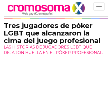
Toggle
navigat
Tres jugadores de póker
LGBT que alcanzaron la
cima del juego profesional
LAS HISTORIAS DE JUGADORES LGBT QUE
DEJARON HUELLA EN EL PÓKER PROFESIONAL.