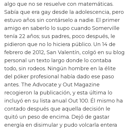
algo que no se resuelve con matemáticas.
Sabía que era gay desde la adolescencia, pero
estuvo años sin contárselo a nadie. El primer
amigo en saberlo lo supo cuando Somerville
tenía 22 años; sus padres, poco después, le
pidieron que no lo hiciera público. Un 14 de
febrero de 2012, San Valentín, colgó en su blog
personal un texto largo donde lo contaba
todo, sin rodeos. Ningún hombre en la élite
del póker profesional había dado ese paso
antes. The Advocate y Out Magazine
recogieron la publicación, y esta última lo
incluyó en su lista anual Out 100. Él mismo ha
contado después que aquella decisión le
quitó un peso de encima. Dejó de gastar
energía en disimular y pudo volcarla entera