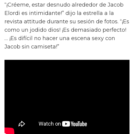
“¡Créeme, estar desnudo alrededor de Jacob
Elordi es intimidante!” dijo la estrella a la
revista attitude durante su sesión de fotos. “¡Es
como un jodido dios! ¡Es demasiado perfecto!
… ¡Es difícil no hacer una escena sexy con
Jacob sin camiseta!”