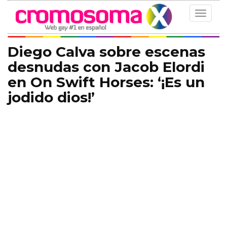
Toggle
navigat
Diego Calva sobre escenas
desnudas con Jacob Elordi
en On Swift Horses: ‘¡Es un
jodido dios!’