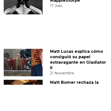
Mapplethorpe
17 Julio
Matt Lucas explica cómo
consiguió su papel
extravagante en Gladiator
II
21 Noviembre
Matt Bomer rechaza la
película de Barbie y
consigue el papel de
Compañeros de viaje
22 Noviembre