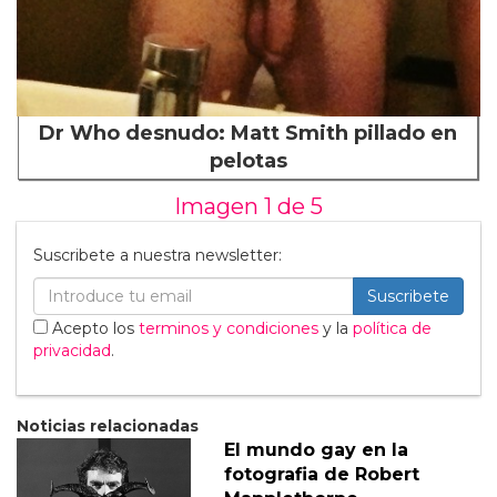
Dr Who desnudo: Matt Smith pillado en
pelotas
Imagen 1 de
5
Suscribete a nuestra newsletter:
Suscribete
Acepto los
terminos y condiciones
y la
política de
privacidad
.
Noticias relacionadas
El mundo gay en la
fotografia de Robert