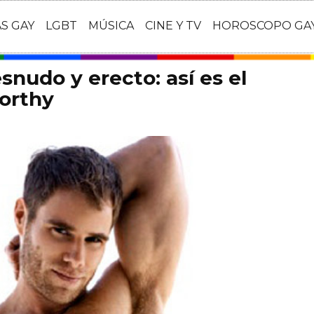
AS GAY
LGBT
MÚSICA
CINE Y TV
HOROSCOPO GA
nudo y erecto: así es el
orthy