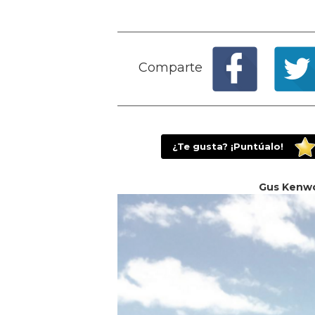
Comparte
¿Te gusta? ¡Puntúalo!
Gus Kenwo