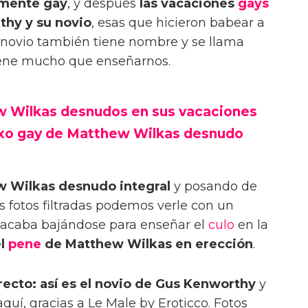
amente gay
, y después
las vacaciones
gays
thy y su novio
, esas que hicieron babear a
u novio también tiene nombre y se llama
iene mucho que enseñarnos.
 Wilkas desnudos en sus vacaciones
exo gay de Matthew Wilkas desnudo
 Wilkas desnudo integral
y posando de
s fotos filtradas podemos verle con un
e acaba bajándose para enseñar el
culo
en la
el
pene
de Matthew Wilkas en erección
.
ecto: así es el novio de Gus Kenworthy
y
quí, gracias a Le Male by Eroticco. Fotos