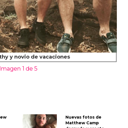
hy y novio de vacaciones
Imagen 1 de
5
hew
Nuevas fotos de
Matthew Camp