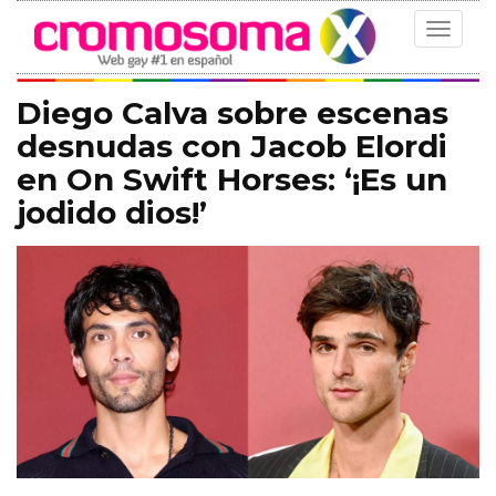
Toggle
navigat
Diego Calva sobre escenas
desnudas con Jacob Elordi
en On Swift Horses: ‘¡Es un
jodido dios!’