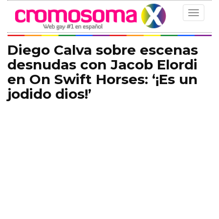
Toggle
navigat
Diego Calva sobre escenas
desnudas con Jacob Elordi
en On Swift Horses: ‘¡Es un
jodido dios!’