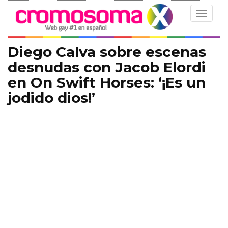
Toggle
navigat
Diego Calva sobre escenas
desnudas con Jacob Elordi
en On Swift Horses: ‘¡Es un
jodido dios!’