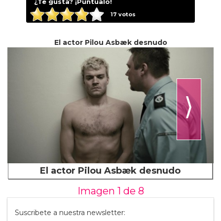
¿Te gusta? ¡Puntúalo!
17
votos
El actor Pilou Asbæk desnudo
⟩
El actor Pilou Asbæk desnudo
Imagen 1 de
8
Suscribete a nuestra newsletter: