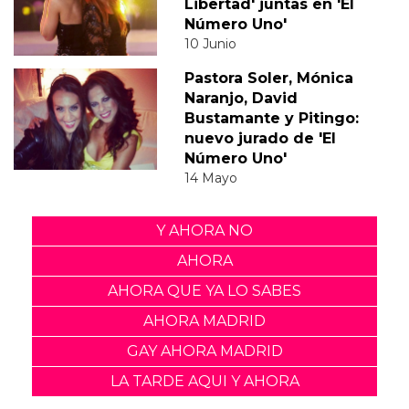
Libertad' juntas en 'El
Número Uno'
10 Junio
Pastora Soler, Mónica
Naranjo, David
Bustamante y Pitingo:
nuevo jurado de 'El
Número Uno'
14 Mayo
Y AHORA NO
AHORA
AHORA QUE YA LO SABES
AHORA MADRID
GAY AHORA MADRID
LA TARDE AQUI Y AHORA