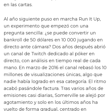
energía en disimular y pudo volcarla entera
en las cartas.
Al año siguiente puso en marcha Run It Up,
un experimento que empezó con una
pregunta sencilla: ¿se puede convertir un
bankroll de 50 dólares en 10 000 jugando en
directo ante cámara? Dos años después abrió
un canal de Twitch dedicado al póker en
directo, con análisis en tiempo real de cada
mano. En marzo de 2016 el canal rebasó los 10
millones de visualizaciones únicas, algo que
nadie había logrado en esa categoría. El ritmo
acabó pasándole factura. Tras varios años de
emisiones casi diarias, Somerville se alejó por
agotamiento y solo en los últimos años ha