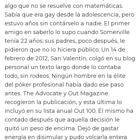
Fuera de las mesas, Somerville cargaba con
algo que no se resuelve con matemáticas.
Sabía que era gay desde la adolescencia, pero
estuvo años sin contárselo a nadie. El primer
amigo en saberlo lo supo cuando Somerville
tenía 22 años; sus padres, poco después, le
pidieron que no lo hiciera público. Un 14 de
febrero de 2012, San Valentín, colgó en su blog
personal un texto largo donde lo contaba
todo, sin rodeos. Ningún hombre en la élite
del póker profesional había dado ese paso
antes. The Advocate y Out Magazine
recogieron la publicación, y esta última lo
incluyó en su lista anual Out 100. Él mismo ha
contado después que aquella decisión le
quitó un peso de encima. Dejó de gastar