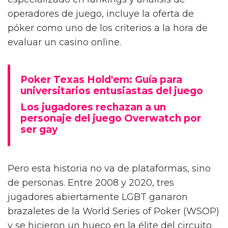
especializado en rankings y análisis de
operadores de juego, incluye la oferta de
póker como uno de los criterios a la hora de
evaluar un casino online.
Poker Texas Hold'em: Guía para
universitarios entusiastas del juego
Los jugadores rechazan a un
personaje del juego Overwatch por
ser gay
Pero esta historia no va de plataformas, sino
de personas. Entre 2008 y 2020, tres
jugadores abiertamente LGBT ganaron
brazaletes de la World Series of Poker (WSOP)