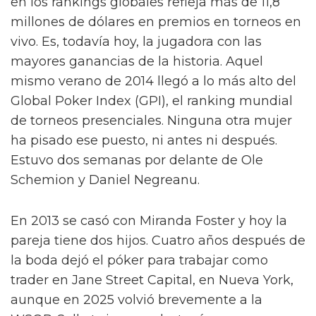
en los rankings globales refleja más de 11,8
millones de dólares en premios en torneos en
vivo. Es, todavía hoy, la jugadora con las
mayores ganancias de la historia. Aquel
mismo verano de 2014 llegó a lo más alto del
Global Poker Index (GPI), el ranking mundial
de torneos presenciales. Ninguna otra mujer
ha pisado ese puesto, ni antes ni después.
Estuvo dos semanas por delante de Ole
Schemion y Daniel Negreanu.
En 2013 se casó con Miranda Foster y hoy la
pareja tiene dos hijos. Cuatro años después de
la boda dejó el póker para trabajar como
trader en Jane Street Capital, en Nueva York,
aunque en 2025 volvió brevemente a la