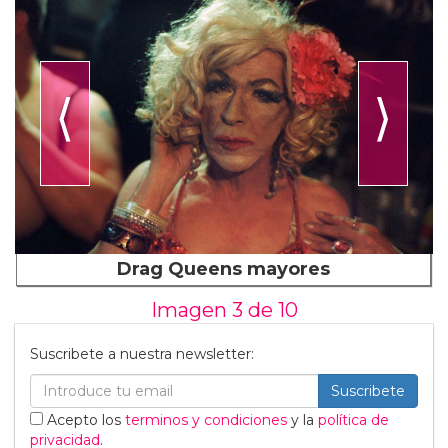
⟨
⟩
Drag Queens mayores
Imagen 3 de
10
Suscribete a nuestra newsletter:
Suscribete
Acepto los
terminos y condiciones
y la
política de
privacidad
.