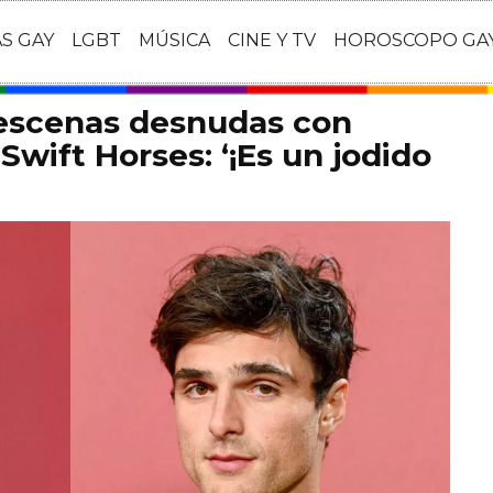
AS GAY
LGBT
MÚSICA
CINE Y TV
HOROSCOPO GA
 escenas desnudas con
Swift Horses: ‘¡Es un jodido