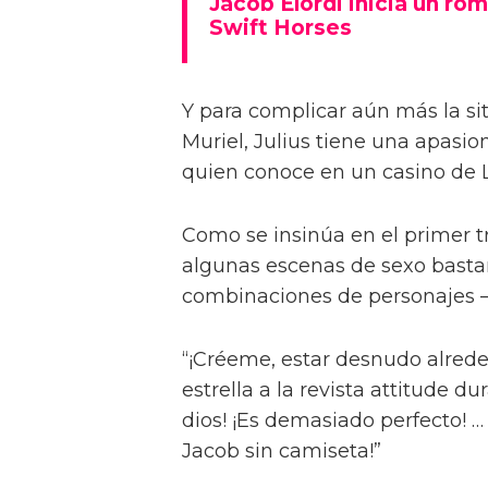
Jacob Elordi inicia un rom
Swift Horses
Y para complicar aún más la sit
Muriel, Julius tiene una apasi
quien conoce en un casino de 
Como se insinúa en el primer trá
algunas escenas de sexo bastan
combinaciones de personajes – 
“¡Créeme, estar desnudo alreded
estrella a la revista attitude d
dios! ¡Es demasiado perfecto! …
Jacob sin camiseta!”