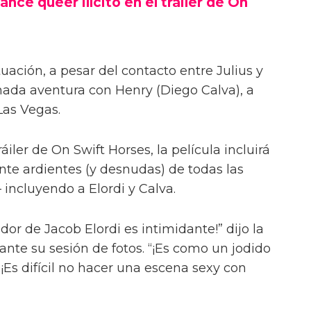
ance queer ilícito en el tráiler de On
uación, a pesar del contacto entre Julius y
onada aventura con Henry (Diego Calva), a
Las Vegas.
iler de On Swift Horses, la película incluirá
te ardientes (y desnudas) de todas las
incluyendo a Elordi y Calva.
or de Jacob Elordi es intimidante!” dijo la
urante su sesión de fotos. “¡Es como un jodido
 ¡Es difícil no hacer una escena sexy con