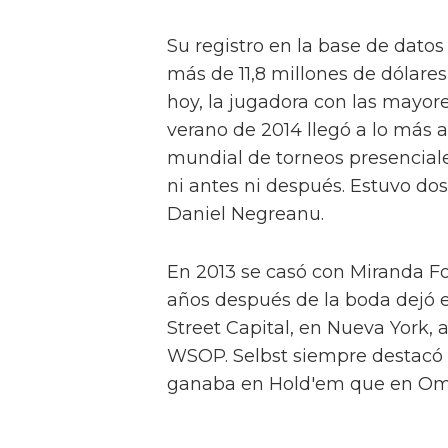
871 148 dólares.
Su registro en la base de datos
más de 11,8 millones de dólares
hoy, la jugadora con las mayor
verano de 2014 llegó a lo más a
mundial de torneos presenciale
ni antes ni después. Estuvo d
Daniel Negreanu.
En 2013 se casó con Miranda Fos
años después de la boda dejó e
Street Capital, en Nueva York,
WSOP. Selbst siempre destacó 
ganaba en Hold'em que en Oma