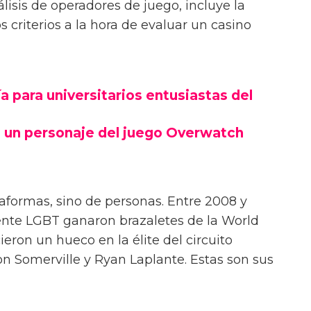
inos online de Legalbet
, un portal
lisis de operadores de juego, incluye la
 criterios a la hora de evaluar un casino
 para universitarios entusiastas del
 un personaje del juego Overwatch
taformas, sino de personas. Entre 2008 y
ente LGBT ganaron brazaletes de la World
ieron un hueco en la élite del circuito
on Somerville y Ryan Laplante. Estas son sus