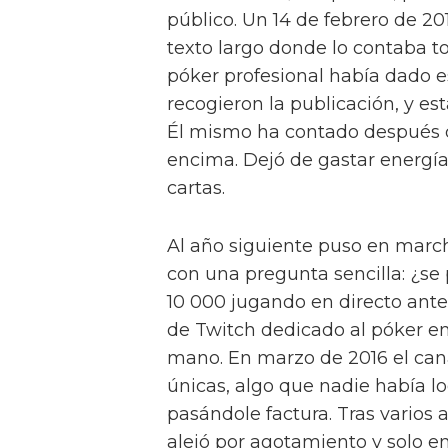
tenía 22 años; sus padres, poco
público. Un 14 de febrero de 20
texto largo donde lo contaba to
póker profesional había dado 
recogieron la publicación, y est
Él mismo ha contado después q
encima. Dejó de gastar energía
cartas.
Al año siguiente puso en mar
con una pregunta sencilla: ¿se
10 000 jugando en directo ant
de Twitch dedicado al póker en
mano. En marzo de 2016 el cana
únicas, algo que nadie había lo
pasándole factura. Tras varios 