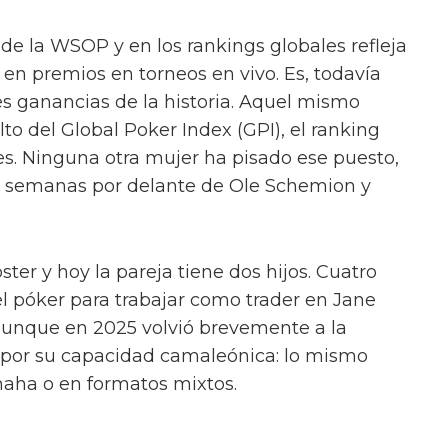
 de la WSOP y en los rankings globales refleja
 en premios en torneos en vivo. Es, todavía
es ganancias de la historia. Aquel mismo
lto del Global Poker Index (GPI), el ranking
s. Ninguna otra mujer ha pisado ese puesto,
os semanas por delante de Ole Schemion y
ter y hoy la pareja tiene dos hijos. Cuatro
l póker para trabajar como trader en Jane
 aunque en 2025 volvió brevemente a la
por su capacidad camaleónica: lo mismo
ha o en formatos mixtos.