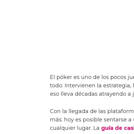
El póker es uno de los pocos j
todo. Intervienen la estrategia,
eso lleva décadas atrayendo a 
Con la llegada de las plataform
más: hoy es posible sentarse a