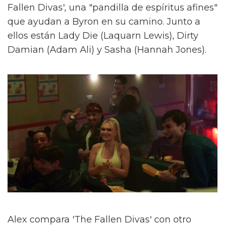
Fallen Divas', una "pandilla de espíritus afines"
que ayudan a Byron en su camino. Junto a
ellos están Lady Die (Laquarn Lewis), Dirty
Damian (Adam Ali) y Sasha (Hannah Jones).
Alex compara 'The Fallen Divas' con otro