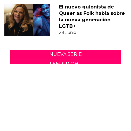
El nuevo guionista de
Queer as Folk habla sobre
la nueva generación
LGTB+
28 Junio
NUEVA SERIE
FEELS RIGHT
ALEX
ALEX ANDER
ALEX BUENO
ALEX GONZALEZ