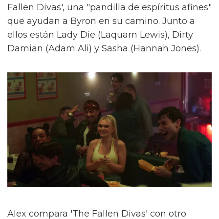
Fallen Divas', una "pandilla de espíritus afines"
que ayudan a Byron en su camino. Junto a
ellos están Lady Die (Laquarn Lewis), Dirty
Damian (Adam Ali) y Sasha (Hannah Jones).
Alex compara 'The Fallen Divas' con otro