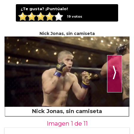
¿Te gusta? ¡Puntúalo!
19
votos
Nick Jonas, sin camiseta
⟩
Nick Jonas, sin camiseta
Imagen 1 de
11