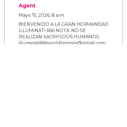
Agent
Mayo 15, 2026, 8 a.m.
BIENVENIDO A LA GRAN HERMANDAD
ILLUMINATI 666 NOTA: NO SE
REALIZAN SACRIFICIOS HUMANOS
illuminati666worldtemple@gmail.com
lluminati666worldtemple@gmail.com
¿Eres empresario o empresaria, artista,
político o músico? ¿Deseas ser rico,
famoso y poderoso? Únete hoy mismo
a la hermandad Illuminati y recibe una
enorme fortuna en una semana, una
casa gratis donde quieras vivir y un
millón de dólares estadounidenses
para iniciar cualquier negocio. LOS
NUEVOS MIEMBROS DE LOS
ILLUMINATI RECIBEN BENEFICIOS. 1.
Un premio en efectivo de USD
$1,000,000 2. Un auto de lujo nuevo