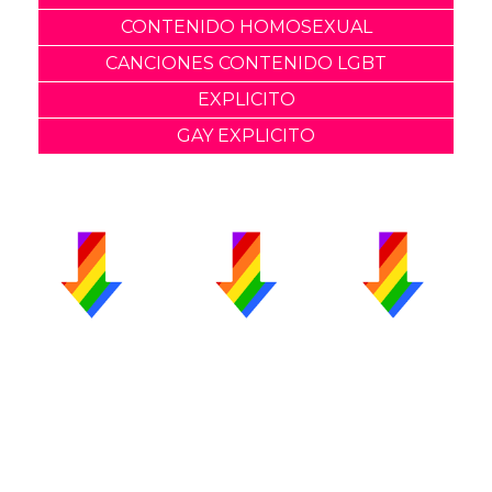
CONTENIDO HOMOSEXUAL
CANCIONES CONTENIDO LGBT
EXPLICITO
GAY EXPLICITO