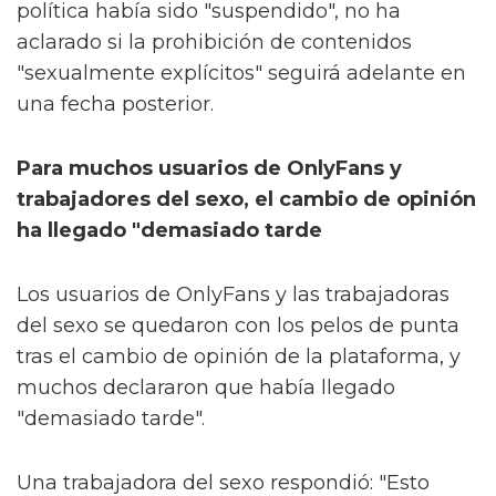
política había sido "suspendido", no ha
aclarado si la prohibición de contenidos
"sexualmente explícitos" seguirá adelante en
una fecha posterior.
Para muchos usuarios de OnlyFans y
trabajadores del sexo, el cambio de opinión
ha llegado "demasiado tarde
Los usuarios de OnlyFans y las trabajadoras
del sexo se quedaron con los pelos de punta
tras el cambio de opinión de la plataforma, y
muchos declararon que había llegado
"demasiado tarde".
Una trabajadora del sexo respondió: "Esto