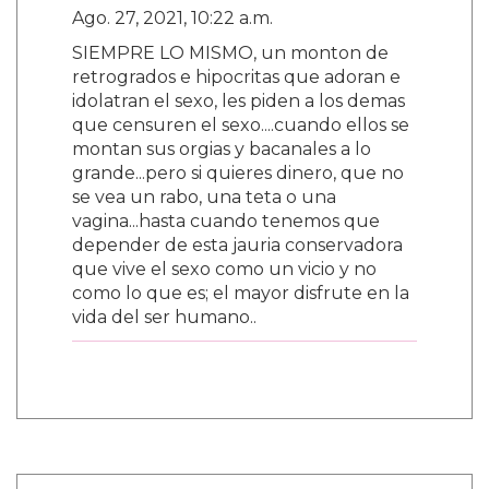
Ago. 27, 2021, 10:22 a.m.
SIEMPRE LO MISMO, un monton de
retrogrados e hipocritas que adoran e
idolatran el sexo, les piden a los demas
que censuren el sexo....cuando ellos se
montan sus orgias y bacanales a lo
grande...pero si quieres dinero, que no
se vea un rabo, una teta o una
vagina...hasta cuando tenemos que
depender de esta jauria conservadora
que vive el sexo como un vicio y no
como lo que es; el mayor disfrute en la
vida del ser humano..