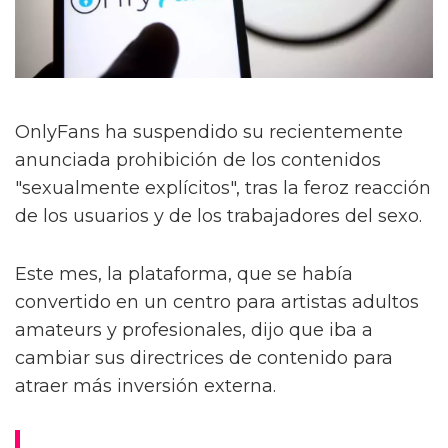
OnlyFans ha suspendido su recientemente
anunciada prohibición de los contenidos
"sexualmente explícitos", tras la feroz reacción
de los usuarios y de los trabajadores del sexo.
Este mes, la plataforma, que se había
convertido en un centro para artistas adultos
amateurs y profesionales, dijo que iba a
cambiar sus directrices de contenido para
atraer más inversión externa.