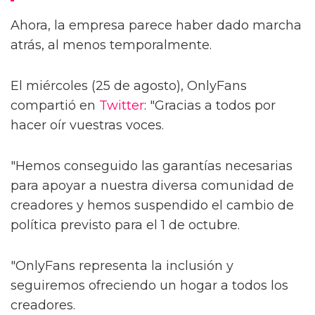
Ahora, la empresa parece haber dado marcha
atrás, al menos temporalmente.
El miércoles (25 de agosto), OnlyFans
compartió en
Twitter
: "Gracias a todos por
hacer oír vuestras voces.
"Hemos conseguido las garantías necesarias
para apoyar a nuestra diversa comunidad de
creadores y hemos suspendido el cambio de
política previsto para el 1 de octubre.
"OnlyFans representa la inclusión y
seguiremos ofreciendo un hogar a todos los
creadores.