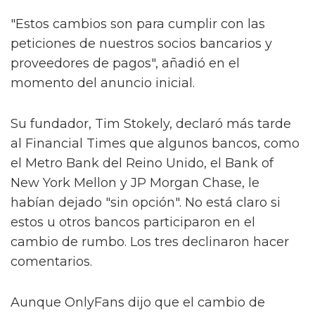
"Estos cambios son para cumplir con las
peticiones de nuestros socios bancarios y
proveedores de pagos", añadió en el
momento del anuncio inicial.
Su fundador, Tim Stokely, declaró más tarde
al Financial Times que algunos bancos, como
el Metro Bank del Reino Unido, el Bank of
New York Mellon y JP Morgan Chase, le
habían dejado "sin opción". No está claro si
estos u otros bancos participaron en el
cambio de rumbo. Los tres declinaron hacer
comentarios.
Aunque OnlyFans dijo que el cambio de