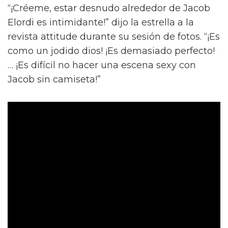
“¡Créeme, estar desnudo alrededor de Jacob
Elordi es intimidante!” dijo la estrella a la
revista attitude durante su sesión de fotos. “¡Es
como un jodido dios! ¡Es demasiado perfecto!
… ¡Es difícil no hacer una escena sexy con
Jacob sin camiseta!”