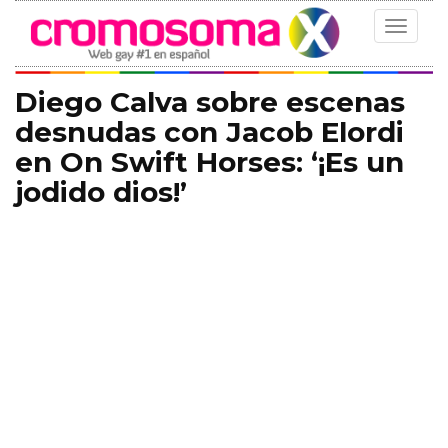
Toggle
navigat
Diego Calva sobre escenas
desnudas con Jacob Elordi
en On Swift Horses: ‘¡Es un
jodido dios!’