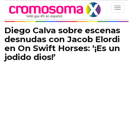
Toggle
navigat
Diego Calva sobre escenas
desnudas con Jacob Elordi
en On Swift Horses: ‘¡Es un
jodido dios!’