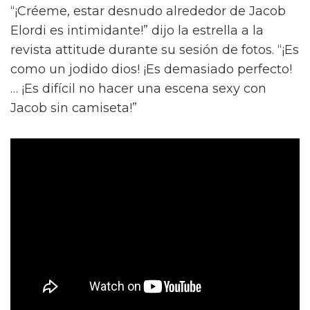
“¡Créeme, estar desnudo alrededor de Jacob
Elordi es intimidante!” dijo la estrella a la
revista attitude durante su sesión de fotos. “¡Es
como un jodido dios! ¡Es demasiado perfecto!
… ¡Es difícil no hacer una escena sexy con
Jacob sin camiseta!”