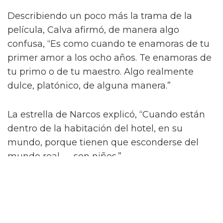
Describiendo un poco más la trama de la
película, Calva afirmó, de manera algo
confusa, “Es como cuando te enamoras de tu
primer amor a los ocho años. Te enamoras de
tu primo o de tu maestro. Algo realmente
dulce, platónico, de alguna manera.”
La estrella de Narcos explicó, “Cuando están
dentro de la habitación del hotel, en su
mundo, porque tienen que esconderse del
mundo real — son niños.”
On Swift Horses es una de las películas queer
más anticipadas que se lanzarán en 2025.