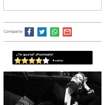
Comparte
¿Te gusta? ¡Puntúalo!
8
votos