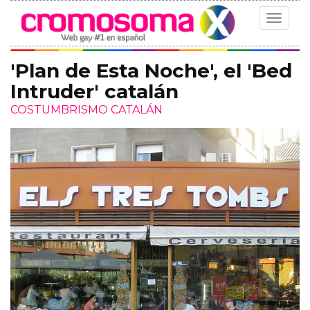
Toggle
navigat
'Plan de Esta Noche', el 'Bed
Intruder' catalán
COSTUMBRISMO CATALÁN