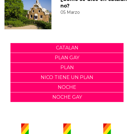
no?
05 Marzo
CATALAN
PLAN GAY
PLAN
NICO TIENE UN PLAN
NOCHE
NOCHE GAY