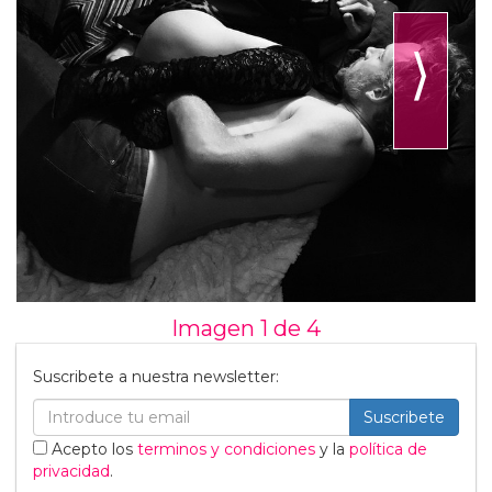
⟩
Imagen 1 de
4
Suscribete a nuestra newsletter:
Suscribete
Acepto los
terminos y condiciones
y la
política de
privacidad
.