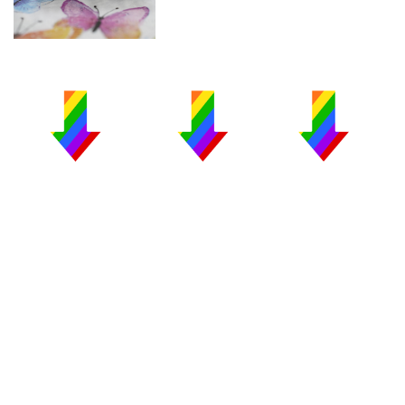
PUBLICIDAD
COLABORA
AVISO LEGAL
CONTACTO
Copyright 2026 CromosomaX