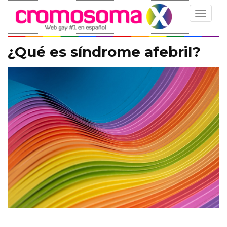
Toggle
navigat
¿Qué es síndrome afebril?