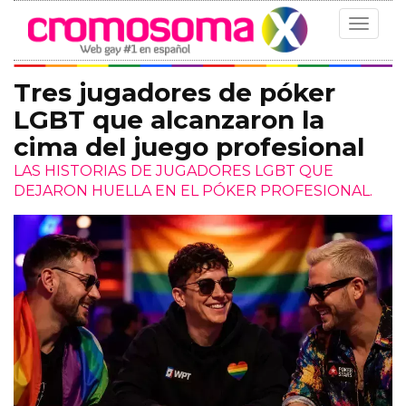
Toggle
navigat
Tres jugadores de póker
LGBT que alcanzaron la
cima del juego profesional
LAS HISTORIAS DE JUGADORES LGBT QUE
DEJARON HUELLA EN EL PÓKER PROFESIONAL.