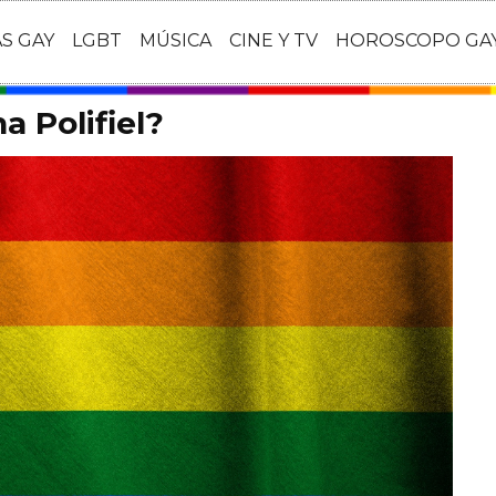
AS GAY
LGBT
MÚSICA
CINE Y TV
HOROSCOPO GA
a Polifiel?