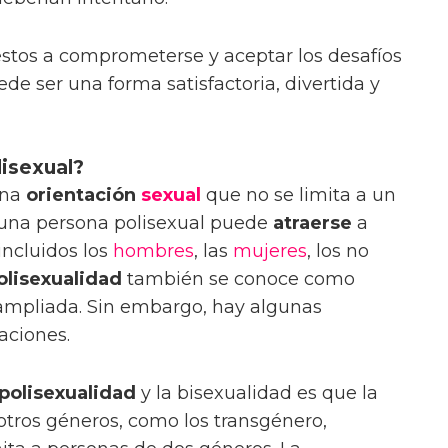
stos a comprometerse y aceptar los desafíos
ede ser una forma satisfactoria, divertida y
lisexual?
una
orientación
sexual
que no se limita a un
 una persona polisexual puede
atraerse
a
incluidos los
hombres
, las
mujeres
, los no
olisexualidad
también se conoce como
mpliada. Sin embargo, hay algunas
taciones.
polisexualidad
y la bisexualidad es que la
otros géneros, como los transgénero,