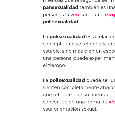
mientras que la segunda se lim
pansexualidad
también es una 
personas la
ven
como una
eti
polisexualidad
.
La
polisexualidad
está relacio
concepto que se refiere a la id
estable, sino más bien un esp
una persona puede experimen
el tiempo.
La
polisexualidad
puede ser un
sienten completamente atraídos
que refleja mejor su orientació
convertido en una forma de
vi
esta orientación sexual.