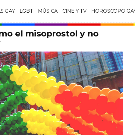
AS GAY
LGBT
MÚSICA
CINE Y TV
HOROSCOPO GA
mo el misoprostol y no
?