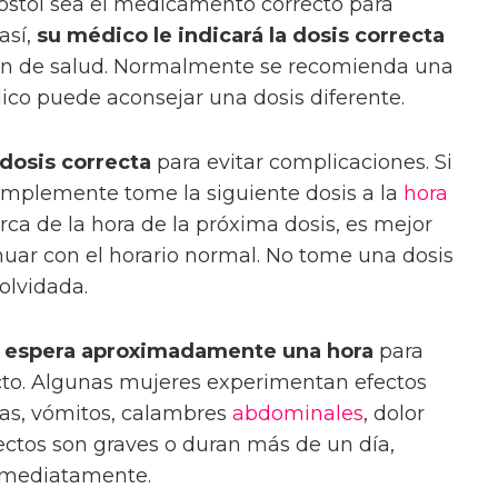
ostol sea el medicamento correcto para
 así,
su médico le indicará la dosis correcta
ón de salud. Normalmente se recomienda una
co puede aconsejar una dosis diferente.
dosis correcta
para evitar complicaciones. Si
simplemente tome la siguiente dosis a la
hora
rca de la hora de la próxima dosis, es mejor
inuar con el horario normal. No tome una dosis
olvidada.
,
espera aproximadamente una hora
para
to. Algunas mujeres experimentan efectos
as, vómitos, calambres
abdominales
, dolor
fectos son graves o duran más de un día,
nmediatamente.