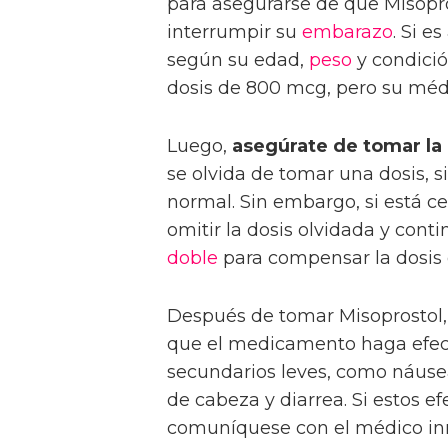
para asegurarse de que Misopr
interrumpir su
embarazo
. Si es
según su edad,
peso
y condici
dosis de 800 mcg, pero su médi
Luego,
asegúrate de tomar la 
se olvida de tomar una dosis, 
normal. Sin embargo, si está ce
omitir la dosis olvidada y cont
doble
para compensar la dosis 
Después de tomar Misoprostol
que el medicamento haga efec
secundarios leves, como náuse
de cabeza y diarrea. Si estos e
comuníquese con el médico i