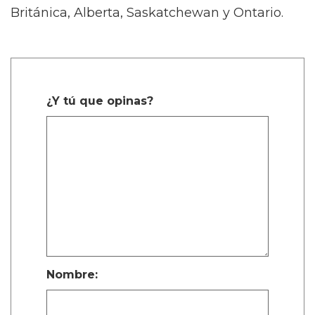
Michelle Douglas, sobreviviente y directora
ejecutiva del Fondo de Purga LGBT, en un
comunicado de prensa. “Revela importantes
lecciones para hoy y se esfuerza por dejar a
los visitantes con un sentido de la resiliencia
de aquellos que experimentaron la Purga”.
El exhibit llega en un momento turbulento en
los Estados Unidos. A principios de este mes,
la Corte Suprema de EE. UU. permitió la
prohibición de Trump sobre las personas
transgénero en el ejército, permitiendo a las
fuerzas armadas despedir a los soldados
transgénero actuales y rechazar nuevos
reclutas.