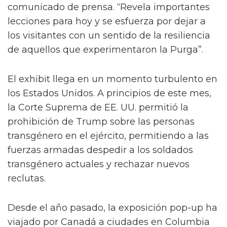
La exposición ilustra los impactos dañinos de
las políticas promulgadas por el Gobierno de
Canadá que destruyeron carreras, arruinaron
vidas y causaron daño psicológico. También
destaca el coraje de la comunidad que llevó al
gobierno a los tribunales en las décadas de
1980 y 1990.
“Esta exposición ilumina la búsqueda sin
fundamento y trágica de las personas
2SLGBTQI+ que buscaron servir a su país”, dijo