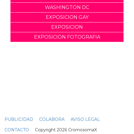
Celebra el Orgullo en
Washington DC
04 Marzo
Las Fuerzas Armadas
americanas tienen carroza
en el Orgullo LGBT en
Washington
10 Junio
Washington se viste de
Orgullo en el WorldPride
2025: Unidad y resistencia