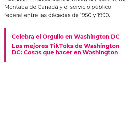
lugar de trabajo en la historia canadiense.
Ahora, antes de su parada en el Centro
Nacional de Artes en Ottawa (28 de junio - 29
de agosto de 2025), la exposición itinerante
Love in a Dangerous Time: Canada’s LGBT
Purge
se está presentando en la Galería de
Arte de la Embajada de Canadá en
Washington, D.C. antes del Orgullo Mundial.
La pop-up se desarrolló a partir de una
exposición permanente que se alberga en el
Museo Canadiense de los Derechos Humanos
en Winnipeg, creada por el museo y el Fondo
de Purga LGBT. La exposición de 500 pies
cuadrados en Washington cuenta la historia
de la "Purga LGBT", que vio el acoso y el