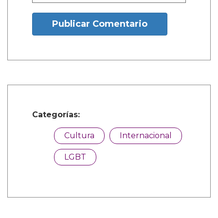
Desde el año pasado, la exposición pop-up ha
viajado por Canadá a ciudades en Columbia
Británica, Alberta, Saskatchewan y Ontario.
¿Y tú que opinas?
Nombre: