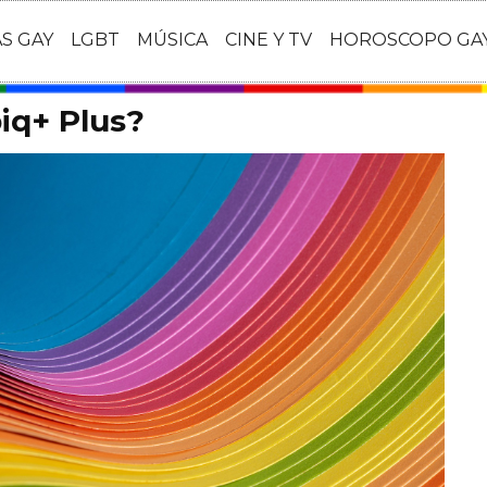
AS GAY
LGBT
MÚSICA
CINE Y TV
HOROSCOPO GA
iq+ Plus?