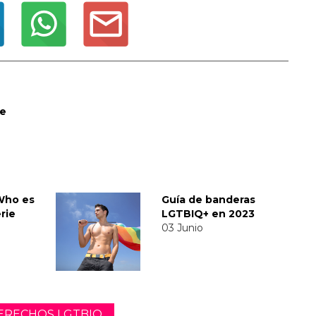
de
Who es
Guía de banderas
rie
LGTBIQ+ en 2023
03 Junio
ERECHOS LGTBIQ