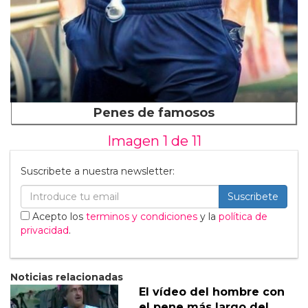
Penes de famosos
Imagen 1 de
11
Suscribete a nuestra newsletter:
Suscribete
Acepto los
terminos y condiciones
y la
política de
privacidad
.
Noticias relacionadas
El vídeo del hombre con
el pene más largo del