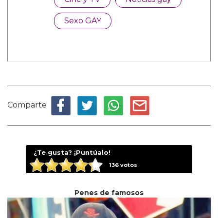
Sexo GAY
Comparte
¿Te gusta? ¡Puntúalo!
136
votos
Penes de famosos