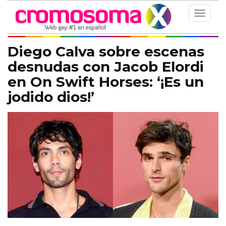
Toggle
navigat
Diego Calva sobre escenas
desnudas con Jacob Elordi
en On Swift Horses: ‘¡Es un
jodido dios!’