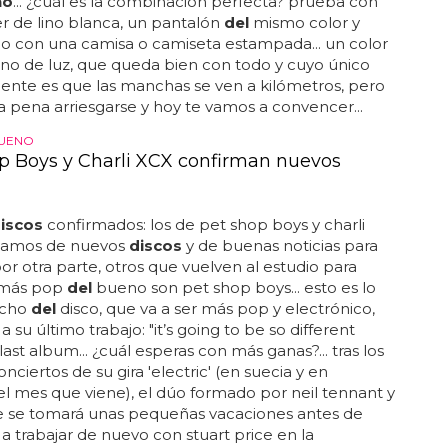
no
... ¿cuál es la combinación perfecta? prueba con
r de lino blanca, un pantalón
del
mismo color y
o con una camisa o camiseta estampada... un color
leno de luz, que queda bien con todo y cuyo único
ente es que las manchas se ven a kilómetros, pero
 pena arriesgarse y hoy te vamos a convencer...
BUENO
p Boys y Charli XCX confirman nuevos
iscos
confirmados: los de pet shop boys y charli
ablamos de nuevos
discos
y de buenas noticias para
 por otra parte, otros que vuelven al estudio para
 más pop
del
bueno son pet shop boys... esto es lo
icho
del
disco, que va a ser más pop y electrónico,
a su último trabajo: "it’s going to be so different
last album... ¿cuál esperas con más ganas?... tras los
nciertos de su gira 'electric' (en suecia y en
 el mes que viene), el dúo formado por neil tennant y
we se tomará unas pequeñas vacaciones antes de
 trabajar de nuevo con stuart price en la