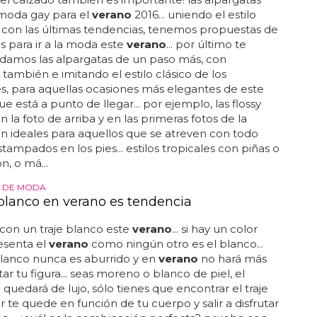
 moda gay para el
verano
2016... uniendo el estilo
 con las últimas tendencias, tenemos propuestas de
s para ir a la moda este
verano
... por último te
amos las alpargatas de un paso más, con
también e imitando el estilo clásico de los
, para aquellas ocasiones más elegantes de este
e está a punto de llegar... por ejemplo, las flossy
n la foto de arriba y en las primeras fotos de la
on ideales para aquellos que se atreven con todo
stampados en los pies... estilos tropicales con piñas o
n, o má...
A DE MODA
e blanco en verano es tendencia
con un traje blanco este
verano
... si hay un color
esenta el
verano
como ningún otro es el blanco...
blanco nunca es aburrido y en
verano
no hará más
ar tu figura... seas moreno o blanco de piel, el
 quedará de lujo, sólo tienes que encontrar el traje
 te quede en función de tu cuerpo y salir a disfrutar