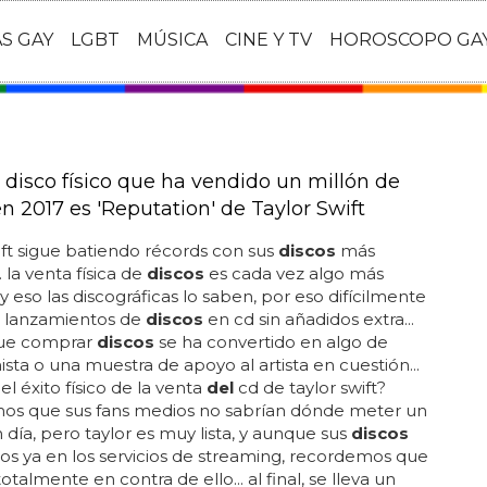
AS GAY
LGBT
MÚSICA
CINE Y TV
HOROSCOPO GA
 disco físico que ha vendido un millón de
n 2017 es 'Reputation' de Taylor Swift
ift sigue batiendo récords con sus
discos
más
. la venta física de
discos
es cada vez algo más
. y eso las discográficas lo saben, por eso difícilmente
 lanzamientos de
discos
en cd sin añadidos extra...
ue comprar
discos
se ha convertido en algo de
ista o una muestra de apoyo al artista en cuestión...
el éxito físico de la venta
del
cd de taylor swift?
os que sus fans medios no sabrían dónde meter un
 día, pero taylor es muy lista, y aunque sus
discos
os ya en los servicios de streaming, recordemos que
totalmente en contra de ello... al final, se lleva un