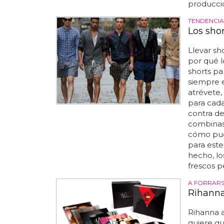
producció
TENDENCIA
Los sho
Llevar sh
por qué l
shorts pa
siempre 
atrévete,
para cada
contra de 
combinas 
cómo pued
para est
hecho, l
frescos p
A FORRARS
Rihanna
Rihanna a
quiere qu