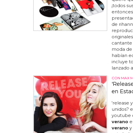
¡todos su
entonces 
presentad
de rihann
reproduce
originale
cantante 
moda de 
habían ed
incluye t
lanzado a 
CON MAX M
'Releas
en Esta
'release 
unidos? e
youtube d
verano
en
verano
y 