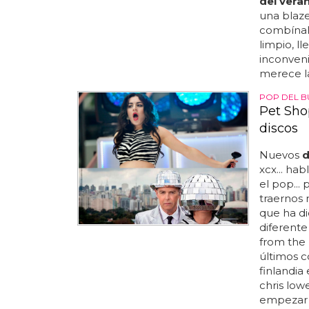
del vera
una blaze
combínal
limpio, l
inconveni
merece la
POP DEL 
Pet Sho
discos
Nuevos
d
xcx... h
el pop...
traernos
que ha d
diferente 
from the 
últimos co
finlandia
chris lo
empezar a