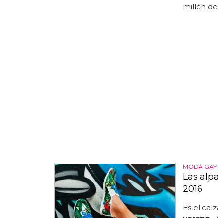
millón de 
MODA GAY
Las alp
2016
Es el cal
verano
..