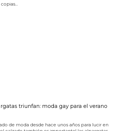
copias...
argatas triunfan: moda gay para el verano
zado de moda desde hace unos años para lucir en
. ¡el calzado también es importante! las alpargatas