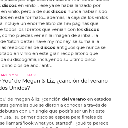
s
discos
en vinilo!... ese ya se había lanzado por
en vinilo, pero 5 de sus
discos
nunca habían sido
os en este formato... además, la caja de los vinilos
a incluye un enorme libro de 186 páginas que
 todos los libretos que venían con los
discos
s, como puedes ver en la imagen de arriba... la
de 'bitch better have my money' se suma a la
las reediciones de
discos
antiguos que nunca se
itado en vinilo en este gran recopilatorio que
oda su discografía, incluyendo su último disco
principios de año, 'anti'...
ARTIN Y SHELLBACK
e You' de Megan & Liz, ¿canción del verano
dos Unidos?
you' de megan & liz, ¿canción
del verano
en estados
stas gemelas que se dieron a conocer a través de
ebutan con un single que podría ser un hit este
 usa... su primer disco se espera para finales de
se llamará 'look what you started'... ¿qué te parece