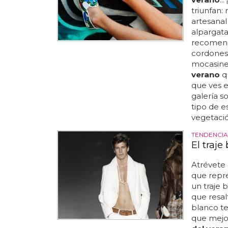
triunfan:
artesanal
alpargata
recomend
cordones 
mocasines
verano
qu
que ves e
galería s
tipo de e
vegetació
TENDENCI
El traj
Atrévete 
que repr
un traje 
que resalt
blanco te
que mejor