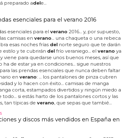
rá preparado a
del
e...
ndas esenciales para el verano 2016
as esenciales para el
verano
2016... y, por supuesto,
 las camisas en
verano
... una chaqueta o una rebeca
bra esas noches frías
del
norte seguro que te darán
 estilo y te cubrirán
del
frío veraniego... el
verano
ya
 y viene para quedarse unos buenos meses, así que
o ha de estar ya en condiciones... sigue nuestros
para las prendas esenciales que nunca deben faltar
mario en
verano
: ... los pantalones de pinza cubren
sidad y lo hacen con éxito... camisas de manga
manga corta, estampados divertidos y ningún miedo a
 todo... si estás harto de los pantalones cortos y las
 tan típicas de
verano
, que sepas que tambié...
S
ciones y discos más vendidos en España en