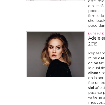
este 'rel
o ni eso?
poco a ca
firme, de
shellback
poco danc
LA REINA 
Adele e
2019
Repasamo
reina
del
de a
del
e
lo cual t
discos
se
en la act
fue un ex
del
año si
pasarse 
ya tiene 
músicos...