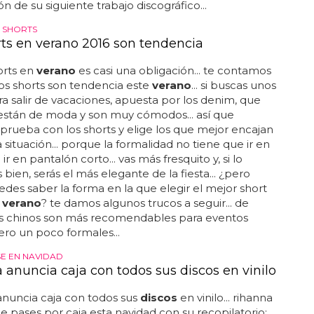
n de su siguiente trabajo discográfico...
 SHORTS
rts en verano 2016 son tendencia
orts en
verano
es casi una obligación... te contamos
os shorts son tendencia este
verano
... si buscas unos
ra salir de vacaciones, apuesta por los denim, que
están de moda y son muy cómodos... así que
 prueba con los shorts y elige los que mejor encajan
 situación... porque la formalidad no tiene que ir en
ir en pantalón corto... vas más fresquito y, si lo
bien, serás el más elegante de la fiesta... ¿pero
es saber la forma en la que elegir el mejor short
e
verano
? te damos algunos trucos a seguir... de
os chinos son más recomendables para eventos
ero un poco formales...
E EN NAVIDAD
 anuncia caja con todos sus discos en vinilo
nuncia caja con todos sus
discos
en vinilo... rihanna
e pases por caja esta navidad con su recopilatorio: