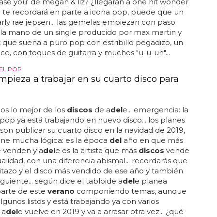
ease you' de megan & liz? ¿llegarán a one hit wonder
... te recordará en parte a icona pop, puede que un
rly rae jepsen... las gemelas empiezan con paso
 la mano de un single producido por max martin y
 que suena a puro pop con estribillo pegadizo, un
e, con toques de guitarra y muchos "u-u-uh"...
DEL POP
mpieza a trabajar en su cuarto disco para
s lo mejor de los
discos
de a
del
e... emergencia: la
pop ya está trabajando en nuevo disco... los planes
 son publicar su cuarto disco en la navidad de 2019,
iene mucha lógica: es la época
del
año en que más
 venden y a
del
e es la artista que más
discos
vende
ualidad, con una diferencia abismal... recordarás que
itazo y el disco más vendido de ese año y también
guiente... según dice el tabloide a
del
e planea
parte de este
verano
componiendo temas, aunque
algunos listos y está trabajando ya con varios
 a
del
e vuelve en 2019 y va a arrasar otra vez... ¿qué