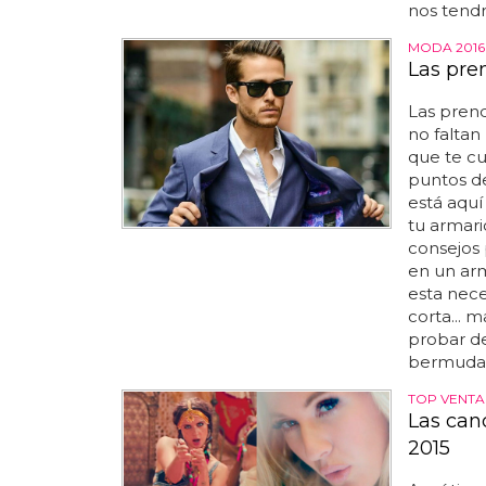
nos tend
MODA 2016
Las pre
Las prend
no faltan
que te cu
puntos de
está aquí
tu armari
consejos 
en un ar
esta nece
corta... 
probar de
bermudas,
TOP VENTA
Las can
2015