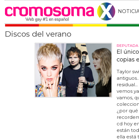
NOTICI
Discos del verano
REPUTADA
El único
copias e
Taylor sw
antiguos..
residual..
vemos ya
vamos, q
coleccion
¿por qué 
recordem
cd hoy en
están tod
ella está 