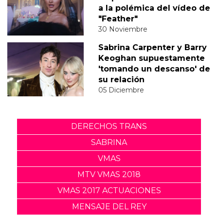
a la polémica del vídeo de
"Feather"
30 Noviembre
Sabrina Carpenter y Barry
Keoghan supuestamente
'tomando un descanso' de
su relación
05 Diciembre
DERECHOS TRANS
SABRINA
VMAS
MTV VMAS 2018
VMAS 2017 ACTUACIONES
MENSAJE DEL REY