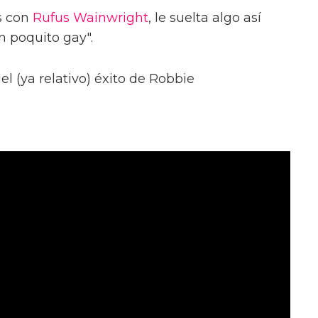
s con
Rufus Wainwright
, le suelta algo así
n poquito gay".
l (ya relativo) éxito de Robbie