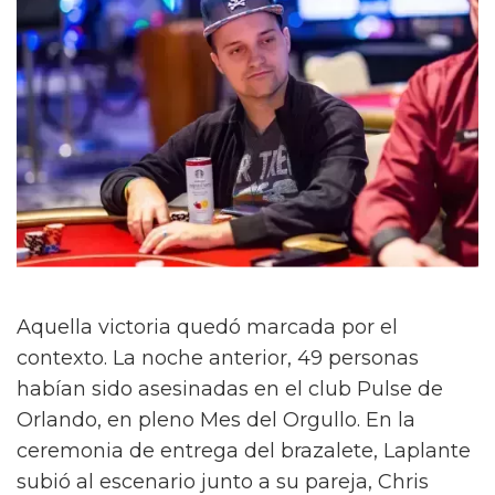
Aquella victoria quedó marcada por el
contexto. La noche anterior, 49 personas
habían sido asesinadas en el club Pulse de
Orlando, en pleno Mes del Orgullo. En la
ceremonia de entrega del brazalete, Laplante
subió al escenario junto a su pareja, Chris