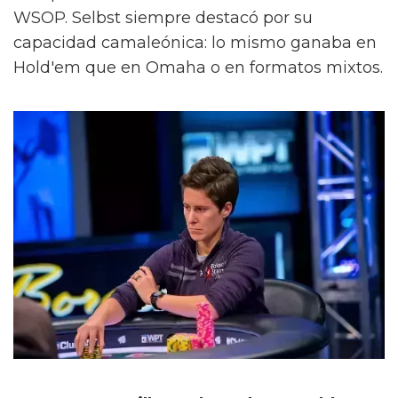
WSOP. Selbst siempre destacó por su
capacidad camaleónica: lo mismo ganaba en
Hold'em que en Omaha o en formatos mixtos.