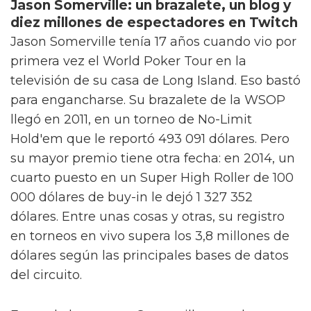
Jason Somerville: un brazalete, un blog y
diez millones de espectadores en Twitch
Jason Somerville tenía 17 años cuando vio por
primera vez el World Poker Tour en la
televisión de su casa de Long Island. Eso bastó
para engancharse. Su brazalete de la WSOP
llegó en 2011, en un torneo de No-Limit
Hold'em que le reportó 493 091 dólares. Pero
su mayor premio tiene otra fecha: en 2014, un
cuarto puesto en un Super High Roller de 100
000 dólares de buy-in le dejó 1 327 352
dólares. Entre unas cosas y otras, su registro
en torneos en vivo supera los 3,8 millones de
dólares según las principales bases de datos
del circuito.