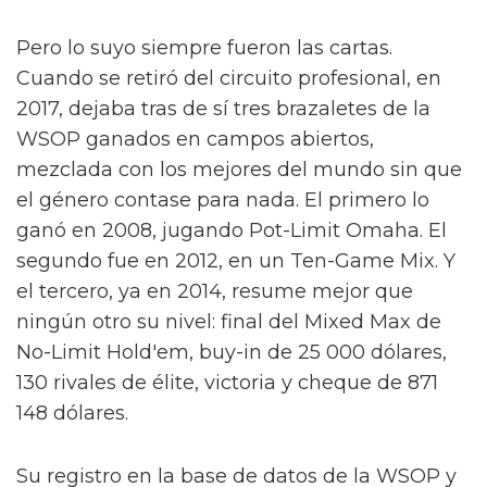
Pero lo suyo siempre fueron las cartas.
Cuando se retiró del circuito profesional, en
2017, dejaba tras de sí tres brazaletes de la
WSOP ganados en campos abiertos,
mezclada con los mejores del mundo sin que
el género contase para nada. El primero lo
ganó en 2008, jugando Pot-Limit Omaha. El
segundo fue en 2012, en un Ten-Game Mix. Y
el tercero, ya en 2014, resume mejor que
ningún otro su nivel: final del Mixed Max de
No-Limit Hold'em, buy-in de 25 000 dólares,
130 rivales de élite, victoria y cheque de 871
148 dólares.
Su registro en la base de datos de la WSOP y