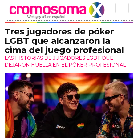
Toggle
navigat
Tres jugadores de póker
LGBT que alcanzaron la
cima del juego profesional
LAS HISTORIAS DE JUGADORES LGBT QUE
DEJARON HUELLA EN EL PÓKER PROFESIONAL.