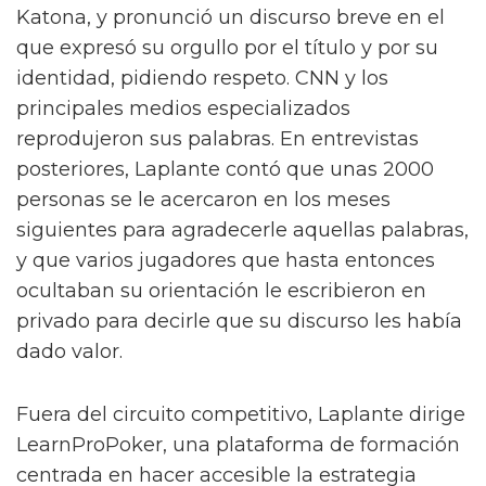
Katona, y pronunció un discurso breve en el
que expresó su orgullo por el título y por su
identidad, pidiendo respeto. CNN y los
principales medios especializados
reprodujeron sus palabras. En entrevistas
posteriores, Laplante contó que unas 2000
personas se le acercaron en los meses
siguientes para agradecerle aquellas palabras,
y que varios jugadores que hasta entonces
ocultaban su orientación le escribieron en
privado para decirle que su discurso les había
dado valor.
Fuera del circuito competitivo, Laplante dirige
LearnProPoker, una plataforma de formación
centrada en hacer accesible la estrategia