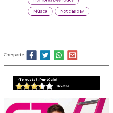
Hombres Desnudos
Música
Noticias gay
Comparte
¿Te gusta? ¡Puntúalo!
16
votos