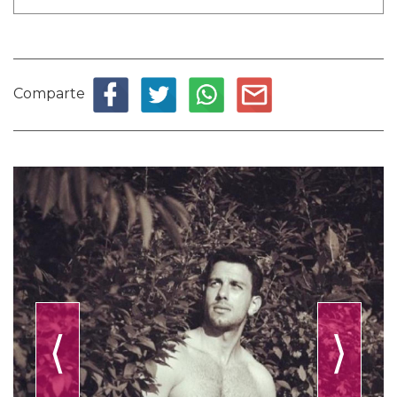
Comparte
⟨
⟩