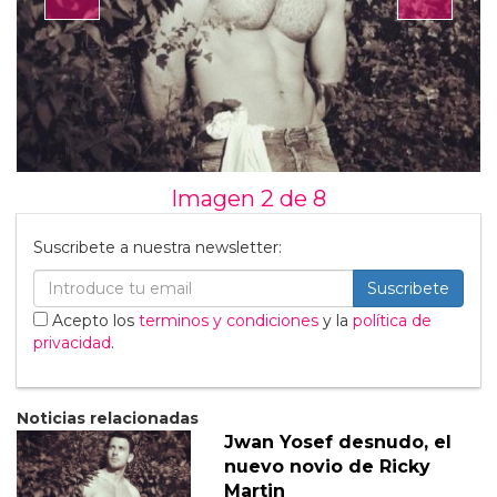
Imagen 2 de
8
Suscribete a nuestra newsletter:
Suscribete
Acepto los
terminos y condiciones
y la
política de
privacidad
.
Noticias relacionadas
Jwan Yosef desnudo, el
nuevo novio de Ricky
Martin