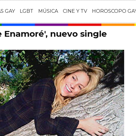
AS GAY
LGBT
MÚSICA
CINE Y TV
HOROSCOPO GA
e Enamoré', nuevo single