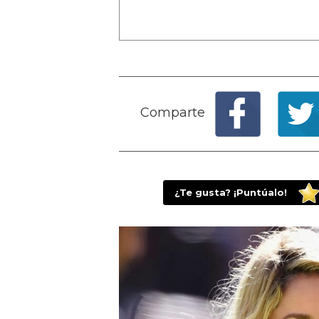
Comparte
¿Te gusta? ¡Puntúalo!