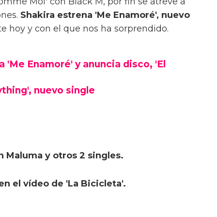
Comme Moi' con Black M, por fin se atreve a
ones.
Shakira estrena 'Me Enamoré', nuevo
e hoy y con el que nos ha sorprendido.
a 'Me Enamoré' y anuncia disco, 'El
thing', nuevo single
n Maluma y otros 2 singles.
n el vídeo de 'La Bicicleta'.