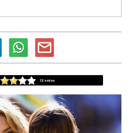
12
votos