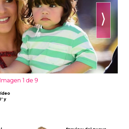
⟩
Imagen 1 de
9
vídeo
' y