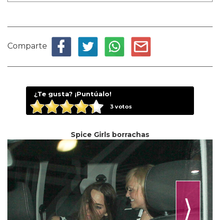
Comparte
¿Te gusta? ¡Puntúalo!
3
votos
Spice Girls borrachas
⟩