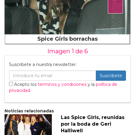
Spice Girls borrachas
Imagen 1 de
6
Suscribete a nuestra newsletter:
Suscribete
Acepto los
terminos y condiciones
y la
política de
privacidad
.
Noticias relacionadas
Las Spice Girls, reunidas
por la boda de Geri
Halliwell