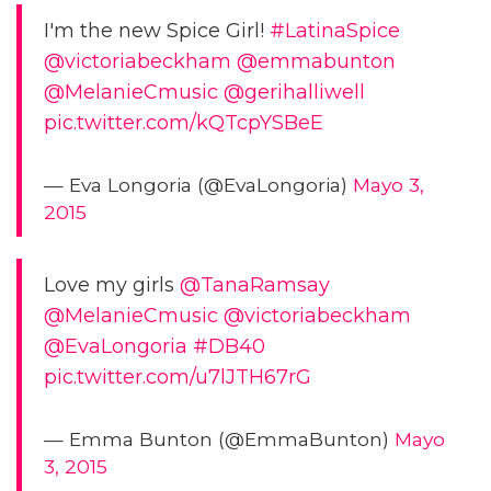
I'm the new Spice Girl!
#LatinaSpice
@victoriabeckham
@emmabunton
@MelanieCmusic
@gerihalliwell
pic.twitter.com/kQTcpYSBeE
— Eva Longoria (@EvaLongoria)
Mayo 3,
2015
Love my girls
@TanaRamsay
@MelanieCmusic
@victoriabeckham
@EvaLongoria
#DB40
pic.twitter.com/u7lJTH67rG
— Emma Bunton (@EmmaBunton)
Mayo
3, 2015