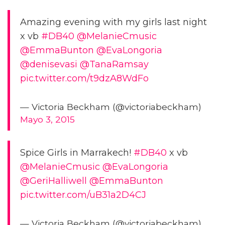
Amazing evening with my girls last night
x vb
#DB40
@MelanieCmusic
@EmmaBunton
@EvaLongoria
@denisevasi
@TanaRamsay
pic.twitter.com/t9dzA8WdFo
— Victoria Beckham (@victoriabeckham)
Mayo 3, 2015
Spice Girls in Marrakech!
#DB40
x vb
@MelanieCmusic
@EvaLongoria
@GeriHalliwell
@EmmaBunton
pic.twitter.com/uB31a2D4CJ
— Victoria Beckham (@victoriabeckham)