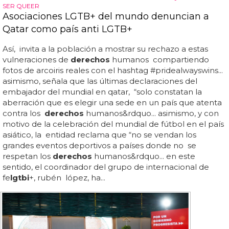
SER QUEER
Asociaciones LGTB+ del mundo denuncian a
Qatar como país anti LGTB+
Así, invita a la población a mostrar su rechazo a estas
vulneraciones de
derechos
humanos compartiendo
fotos de arcoiris reales con el hashtag #pridealwayswins...
asimismo, señala que las últimas declaraciones del
embajador del mundial en qatar, “solo constatan la
aberración que es elegir una sede en un país que atenta
contra los
derechos
humanos&rdquo... asimismo, y con
motivo de la celebración del mundial de fútbol en el país
asiático, la entidad reclama que “no se vendan los
grandes eventos deportivos a países donde no se
respetan los
derechos
humanos&rdquo... en este
sentido, el coordinador del grupo de internacional de
fe
lgtbi
+, rubén lópez, ha...