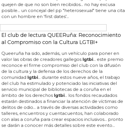
lgtbi
en el congreso... la mayor traición del pp contra
nosotros: presentan una enmienda para acabar con la ley
lgtbi
... así lo define la felgtb y casi se quedan cortos: "la
mayor traición del partido popular al colectivo
lgtbi
desde el recurso al matrimonio igualitario"... te ponemos
en antecedentes y queda probado una vez más que pp
= homofobia... esperamos que no les inviten nunca más,
porque se han pasado ese acuerdo por el forro y ahora
quieren acabar con la ley por la que tanto se ha luchado...
recordadlo cuando en el próximo orgullo los peperos se
quejen de que no son bien recibidos... no hay excusa
posible... un concejal del pp "heterosexual" tiene una cita
con un hombre en 'first dates'...