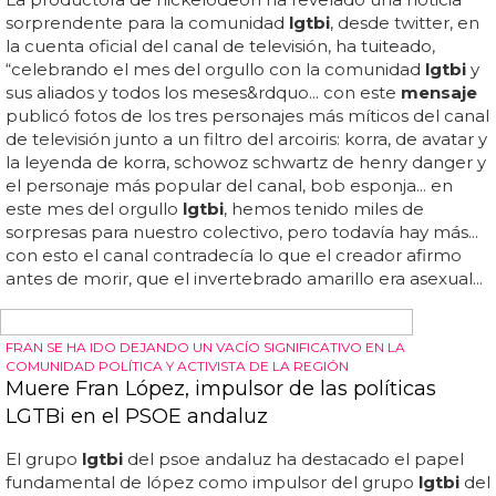
derechos y reclamos de las personas
lgtbi
... “el orgullo
estatal quiere homenajear a toda la ciudadanía y trasladar
un
mensaje
global de fuerza, apoyo, visibilidad y
esperanza, especialmente, a todas las personas del
colectivo
lgtbi
que más están sufriendo esta emergencia
socio-sanitaria actual”, anuncian desde el comité... “el
orgullo puede aportar una dosis de energía y un
mensaje
de superación y resiliencia, cualidades
inherentes al colectivo
lgtbi
, que ya ha tenido que lidiar
con otra pandemia, la del vih y con siglos de
discriminación”, dicen el comité...