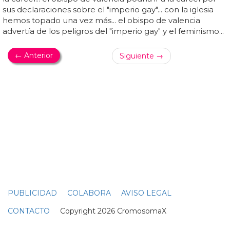
panorama político andaluz... las redes sociales se han
inundado de
mensaje
s de cariño y condolencia hacia fran
lópez, reflejando el impacto profundo que tuvo en la
comunidad
lgtbi
y en el ámbito político... fran lópez, un
destacado impulsor de las políticas
lgtbi
en el seno del
partido socialista obrero español (psoe) en andalucía, ha
fallecido, dejando un vacío significativo en la comunidad
política y activista de la...
#LGTBIGRANS
Barcelona reivindica a los mayores LGTB