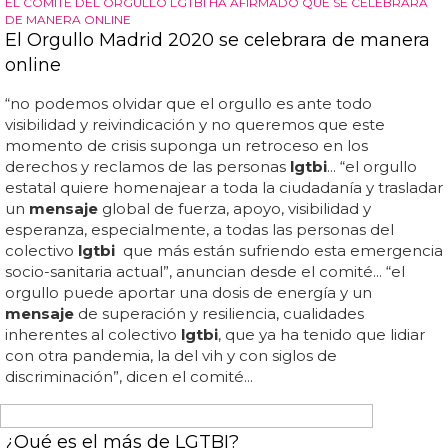
UNA DEFENSA INQUEBRANTABLE DE LOS DERECHOS
Yolanda Díaz Llama a un Pacto de Estado por
los Derechos LGTBI
Díaz también aprovechó para agradecer a los sindicatos y
asociaciones
lgtbi
por su trabajo incansable... para ella,
cada derecho ganado por las personas
lgtbi
es un
avance para toda la sociedad... en su discurso, díaz
destacó que defender los derechos
lgtbi
es esencial para
lograr una sociedad más diversa e inclusiva... "hoy hay
muchos estados miembros en la unión europea donde
los derechos de las personas
lgtbi
están siendo
vulnerados", advirtió... díaz también criticó abiertamente a
los gobiernos del partido popular y de vox, acusándolos