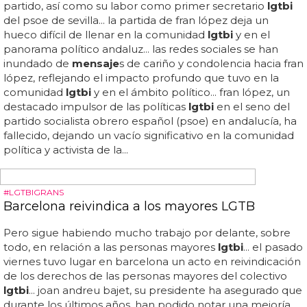
¿Qué es el más de LGTBI?
El más de
lgtbi
también trabaja para erradicar el prejuicio
y la discriminación que enfrentan los miembros de esta
comunidad... el más de
lgtbi
es un término usado para
describir la comunidad de personas lesbianas, gays,
bisexuales, transexuales e intersexuales... el más de
lgtbi
también busca empoderar a las personas para que
puedan defender sus derechos y luchar por una
sociedad más aceptable... la comunidad
lgtbi
es una
comunidad activa que busca influir en los cambios
sociales para lograr una mayor aceptación y respeto por
la diversidad sexual y de género... el término "más de
lgtbi
" se refiere a todos los miembros de esta
comunidad, ya sean activos o no... esto incluye el derecho
a la igualdad ante la ley, el derecho a la no discriminación,
el derecho a la privacidad y el derecho a la...