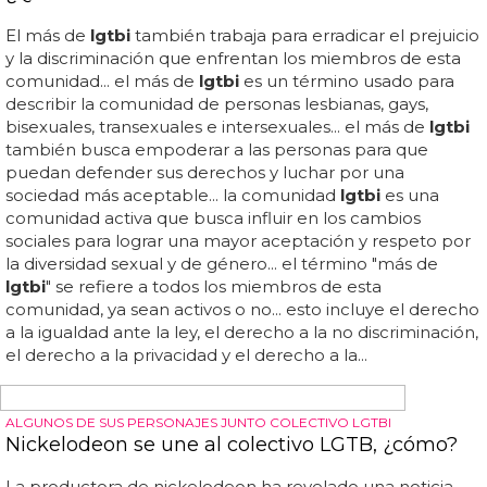
de atacar a las personas
lgtbi
en varias comunidades...
"quiero hacer un llamamiento a lo que ya están haciendo
los gobiernos del partido popular y de vox atacando...
EL COMITÉ DEL ORGULLO LGTBI HA AFIRMADO QUE SE CELEBRARA
DE MANERA ONLINE
El Orgullo Madrid 2020 se celebrara de manera
online
“no podemos olvidar que el orgullo es ante todo
visibilidad y reivindicación y no queremos que este
momento de crisis suponga un retroceso en los