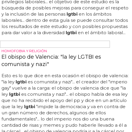
antes de morir, que el invertebrado amarillo era asexual...
FRAN SE HA IDO DEJANDO UN VACÍO SIGNIFICATIVO EN LA
COMUNIDAD POLÍTICA Y ACTIVISTA DE LA REGIÓN
Muere Fran López, impulsor de las políticas
LGTBi en el PSOE andaluz
El grupo
lgtbi
del psoe andaluz ha destacado el papel
fundamental de lópez como impulsor del grupo
lgtbi
del
partido, así como su labor como primer secretario
lgtbi
del psoe de sevilla... la partida de fran lópez deja un
hueco difícil de llenar en la comunidad
lgtbi
y en el