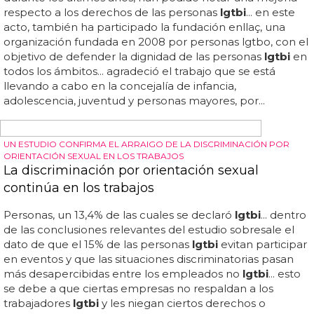
ALGUNOS DE SUS PERSONAJES JUNTO COLECTIVO LGTBI
Nickelodeon se une al colectivo LGTB, ¿cómo?
La productora de nickelodeon ha revelado una noticia
sorprendente para la comunidad
lgtbi
, desde twitter, en
la cuenta oficial del canal de televisión, ha tuiteado,
“celebrando el mes del orgullo con la comunidad
lgtbi
y
sus aliados y todos los meses&rdquo... con este
mensaje
publicó fotos de los tres personajes más míticos del canal
de televisión junto a un filtro del arcoiris: korra, de avatar y
la leyenda de korra, schowoz schwartz de henry danger y
el personaje más popular del canal, bob esponja... en
este mes del orgullo
lgtbi
, hemos tenido miles de
sorpresas para nuestro colectivo, pero todavía hay más...
con esto el canal contradecía lo que el creador afirmo