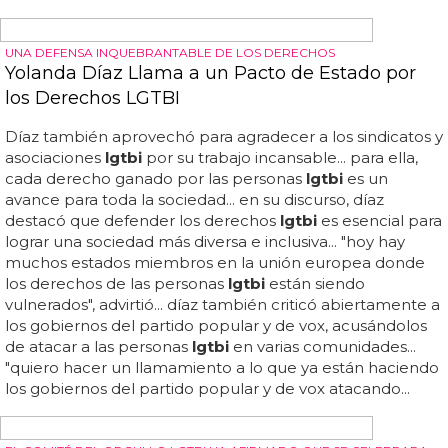
El club de lectura QUEERuña: Reconocimiento
al Compromiso con la Cultura LGTBI+
Queeruña ha sido, además, un vehículo para poner en
valor las obras de creadores gallegos
lgtbi
... este premio
reconoce el firme compromiso del club con la difusión
de la cultura y la defensa de los derechos de la
comunidad
lgtbi
... durante estos nueve años, el trabajo
del club ha estimulado y potenciado las iniciativas del
servicio municipal de bibliotecas de a coruña en el
ámbito de los derechos
lgtbi
... los fondos recaudados
estarán destinados a financiar la atención de víctimas de
delitos de odio... a través de diversas actividades como
talleres, encuentros y cuentacuentos, han colaborado
con alas a coruña para crear espacios inclusivos... pronto
se darán a conocer más detalles sobre este evento...