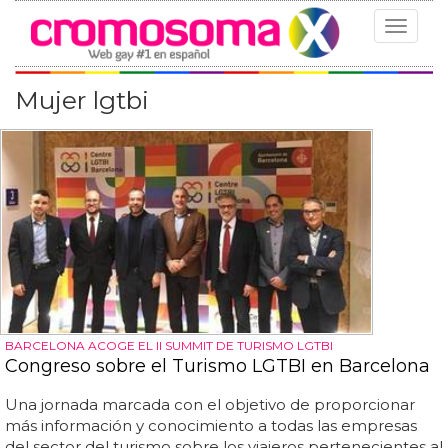
Toggle
navigat
Mujer lgtbi
BARCELONA ACOGE EL II SUMMIT DE TURISMO LGTBI
Congreso sobre el Turismo LGTBI en Barcelona
Una jornada marcada con el objetivo de proporcionar
más información y conocimiento a todas las empresas
del sector del turismo sobre los viajeros pertenecientes al