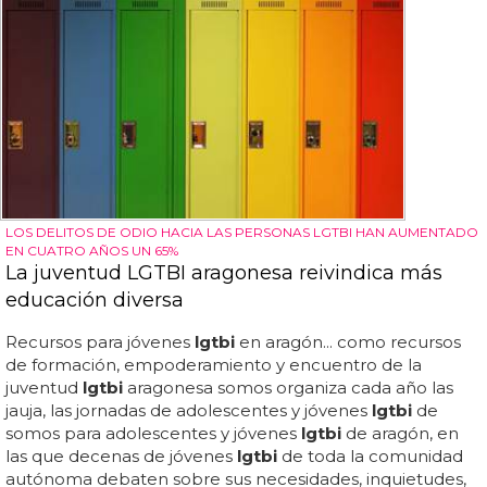
LOS DELITOS DE ODIO HACIA LAS PERSONAS LGTBI HAN AUMENTADO
EN CUATRO AÑOS UN 65%
La juventud LGTBI aragonesa reivindica más
educación diversa
Recursos para jóvenes
lgtbi
en aragón... como recursos
de formación, empoderamiento y encuentro de la
juventud
lgtbi
aragonesa somos organiza cada año las
jauja, las jornadas de adolescentes y jóvenes
lgtbi
de
somos para adolescentes y jóvenes
lgtbi
de aragón, en
las que decenas de jóvenes
lgtbi
de toda la comunidad
autónoma debaten sobre sus necesidades, inquietudes,