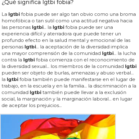
¿Qué significa lgtbi fobia?
La
lgtbi
fobia puede ser algo tan obvio como una broma
homofóbica o tan sutil como una actitud negativa hacia
las personas
lgtbi
... la
lgtbi
fobia puede ser una
experiencia difícil y aterradora que puede tener un
profundo efecto en la salud mental y emocional de las
personas
lgtbi
... la aceptación de la diversidad implica
una mayor comprensión de la comunidad
lgtbi
... la lucha
contra la
lgtbi
fobia comienza con el reconocimiento de
la diversidad sexual... los miembros de la comunidad
lgtbi
pueden ser objeto de burlas, amenazas y abuso verbal...
la
lgtbi
fobia también puede manifestarse en el lugar de
trabajo, en la escuela y en la familia... la discriminación a la
comunidad
lgtbi
también puede llevar a la exclusión
social, la marginación y la marginación laboral... en lugar
de aceptar los prejuicios...