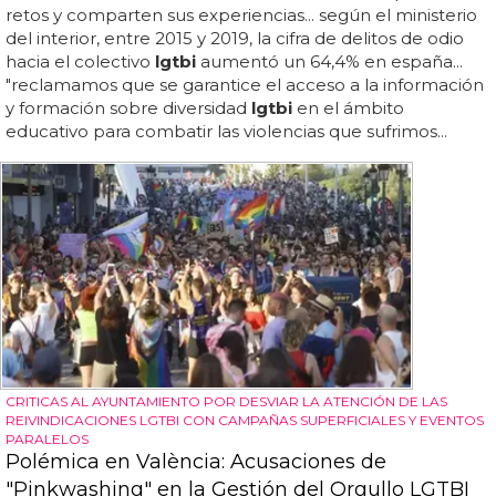
retos y comparten sus experiencias... según el ministerio
del interior, entre 2015 y 2019, la cifra de delitos de odio
hacia el colectivo
lgtbi
aumentó un 64,4% en españa...
"reclamamos que se garantice el acceso a la información
y formación sobre diversidad
lgtbi
en el ámbito
educativo para combatir las violencias que sufrimos...
CRITICAS AL AYUNTAMIENTO POR DESVIAR LA ATENCIÓN DE LAS
REIVINDICACIONES LGTBI CON CAMPAÑAS SUPERFICIALES Y EVENTOS
PARALELOS
Polémica en València: Acusaciones de
"Pinkwashing" en la Gestión del Orgullo LGTBI