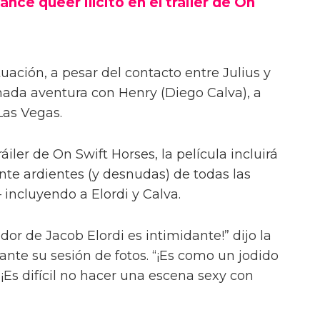
ance queer ilícito en el tráiler de On
uación, a pesar del contacto entre Julius y
onada aventura con Henry (Diego Calva), a
Las Vegas.
iler de On Swift Horses, la película incluirá
te ardientes (y desnudas) de todas las
incluyendo a Elordi y Calva.
or de Jacob Elordi es intimidante!” dijo la
urante su sesión de fotos. “¡Es como un jodido
 ¡Es difícil no hacer una escena sexy con