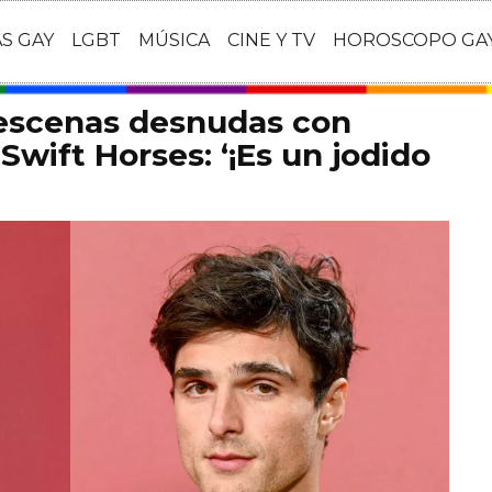
AS GAY
LGBT
MÚSICA
CINE Y TV
HOROSCOPO GA
 escenas desnudas con
Swift Horses: ‘¡Es un jodido