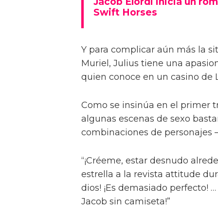
Jacob Elordi inicia un rom
Swift Horses
Y para complicar aún más la sit
Muriel, Julius tiene una apasi
quien conoce en un casino de 
Como se insinúa en el primer trá
algunas escenas de sexo bastan
combinaciones de personajes – 
“¡Créeme, estar desnudo alreded
estrella a la revista attitude d
dios! ¡Es demasiado perfecto! …
Jacob sin camiseta!”